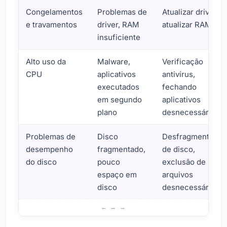
Congelamentos
Problemas de
Atualizar drivers,
e travamentos
driver, RAM
atualizar RAM
insuficiente
Alto uso da
Malware,
Verificação
CPU
aplicativos
antivírus,
executados
fechando
em segundo
aplicativos
plano
desnecessários
Problemas de
Disco
Desfragmentação
desempenho
fragmentado,
de disco,
do disco
pouco
exclusão de
espaço em
arquivos
disco
desnecessários
Como corrigir problemas de desempenho no Windows