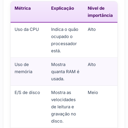
Métrica
Explicação
Nível de
importância
Uso da CPU
Indica o quão
Alto
ocupado o
processador
está.
Uso de
Mostra
Alto
memória
quanta RAM é
usada.
E/S de disco
Mostra as
Meio
velocidades
de leitura e
gravação no
disco.