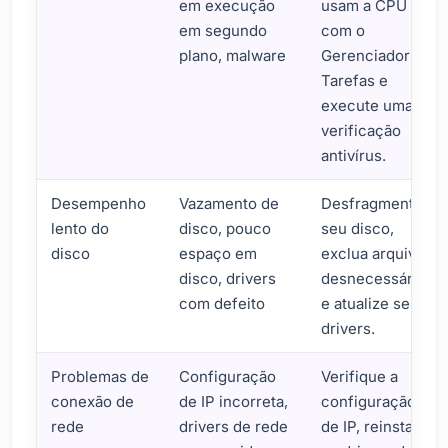
em execução
usam a CPU
em segundo
com o
plano, malware
Gerenciador de
Tarefas e
execute uma
verificação
antivírus.
Desempenho
Vazamento de
Desfragmente
lento do
disco, pouco
seu disco,
disco
espaço em
exclua arquivos
disco, drivers
desnecessários
com defeito
e atualize seus
drivers.
Problemas de
Configuração
Verifique a
conexão de
de IP incorreta,
configuração
rede
drivers de rede
de IP, reinstale