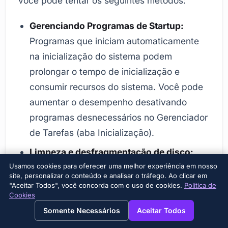
você pode tentar os seguintes métodos:
Gerenciando Programas de Startup:
Programas que iniciam automaticamente
na inicialização do sistema podem
prolongar o tempo de inicialização e
consumir recursos do sistema. Você pode
aumentar o desempenho desativando
programas desnecessários no Gerenciador
de Tarefas (aba Inicialização).
Limpeza e desfragmentação de disco:
Com o tempo, arquivos inúteis e discos
Usamos cookies para oferecer uma melhor experiência em nosso
site, personalizar o conteúdo e analisar o tráfego. Ao clicar em
fragmentados se acumulam e podem
"Aceitar Todos", você concorda com o uso de cookies.
Política de
Cookies
afetar negativamente o desempenho do
→
×
View this page in English?
Somente Necessários
Aceitar Todos
sistema. Você pode limpar arquivos inúteis