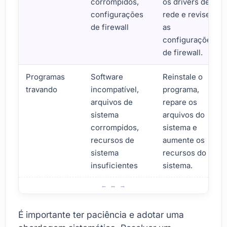
corrompidos,
os drivers de
configurações
rede e revise
de firewall
as
configurações
de firewall.
Programas
Software
Reinstale o
travando
incompatível,
programa,
arquivos de
repare os
sistema
arquivos do
corrompidos,
sistema e
recursos de
aumente os
sistema
recursos do
insuficientes
sistema.
Quais são as dicas importantes para solução de problema
É importante ter paciência e adotar uma