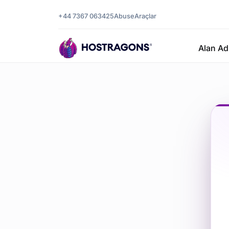
+44 7367 063425
Abuse
Araçlar
Alan Ad