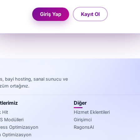
Giriş Yap
Kayıt Ol
, bayi hosting, sanal sunucu ve
özüm ortağınız.
lerimiz
Diğer
 Hit
Hizmet Eklentileri
 Modülleri
Girişimci
ess Optimizasyon
RagonsAI
 Optimizasyon