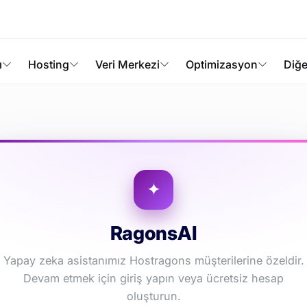
ı
Hosting
Veri Merkezi
Optimizasyon
Diğe
RagonsAI
Yapay zeka asistanımız Hostragons müşterilerine özeldir.
Devam etmek için giriş yapın veya ücretsiz hesap
oluşturun.