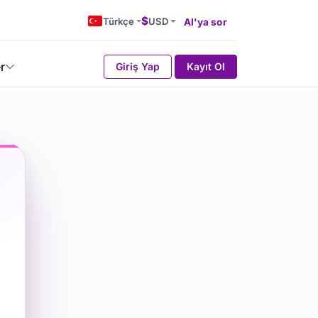
$
Türkçe
USD
AI'ya sor
r
Giriş Yap
Kayıt Ol