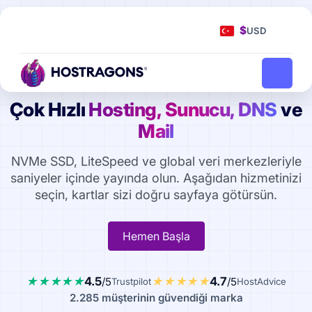
$
USD
Çok Hızlı
Hosting, Sunucu, DNS
ve
Mail
NVMe SSD, LiteSpeed ve global veri merkezleriyle
saniyeler içinde yayında olun. Aşağıdan hizmetinizi
seçin, kartlar sizi doğru sayfaya götürsün.
Hemen Başla
4.5
4.7
/5
/5
Trustpilot
HostAdvice
2.285 müşterinin güvendiği marka