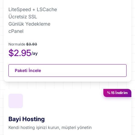
LiteSpeed + LSCache
Ücretsiz SSL
Günlük Yedekleme
cPanel
Normalde
$3.93
$2.95
/ay
Paketi İncele
%15 İndirim
Bayi Hosting
Kendi hosting işinizi kurun, müşteri yönetin