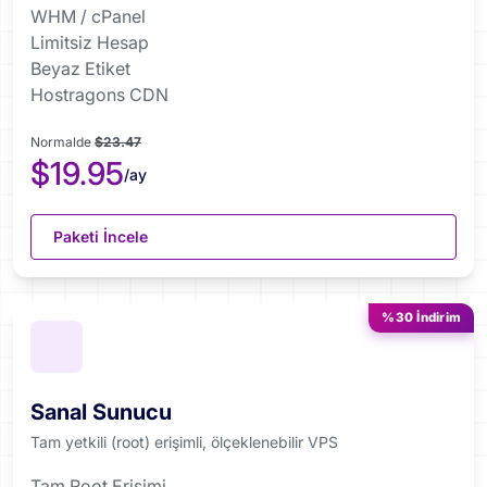
WHM / cPanel
Limitsiz Hesap
Beyaz Etiket
Hostragons CDN
Normalde
$23.47
$19.95
/ay
Paketi İncele
%30 İndirim
Sanal Sunucu
Tam yetkili (root) erişimli, ölçeklenebilir VPS
Tam Root Erişimi