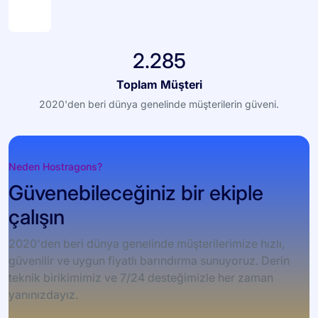
2.285
Toplam Müşteri
2020'den beri dünya genelinde müşterilerin güveni.
Neden Hostragons?
Güvenebileceğiniz bir ekiple
çalışın
2020'den beri dünya genelinde müşterilerimize hızlı,
güvenilir ve uygun fiyatlı barındırma sunuyoruz. Derin
teknik birikimimiz ve 7/24 desteğimizle her zaman
yanınızdayız.