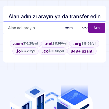
Alan adınızı arayın ya da transfer edin
Ara
.com
.net
.org
$16.29
/yıl
$17.99
/yıl
$18.69
/yıl
.io
.co
849+ uzantı
$67.29
/yıl
$36.98
/yıl