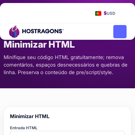
Página Inicial
Ferramentas
Minimizar HTML
/
/
$
USD
CÓDIGO E FORMATO
Minimizar HTML
Minifique seu código HTML gratuitamente; remova
comentários, espaços desnecessários e quebras de
linha. Preserva o conteúdo de pre/script/style.
Minimizar HTML
Entrada HTML