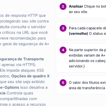
Analisar
Clique no bot
ao seu site.
os de resposta HTTP que
protegendo seu site contra
atuita consulta o servidor
Para cada capacete 
 críticos na URL que você
(vermelho)
O status e
a breve recomendação para
o geral de segurança de A+
Na parte superior da 
exibidas variam de A+
egurança de Transporte
adicionando os cabeç
el apenas via HTTPS;
servidor.)
Ele impede ataques XSS
gados;
Opções de quadro X
que seu site seja exibido
O valor dos títulos ex
e-Options
Isso desativa a
área de transferência
cia
Controla quais
o compartilhadas com
ringe o acesso a recursos