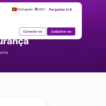
$
Português
USD
Perguntar à IA
Conecte-se
Cadastre-se
gurança
 uma