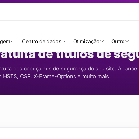
álise gratuita de títulos de segurança
agem
Centro de dados
Otimização
Outro
atuita de títulos de se
tuita dos cabeçalhos de segurança do seu site. Alcance
do HSTS, CSP, X-Frame-Options e muito mais.