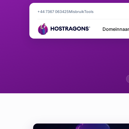
+44 7367 063425
Misbruik
Tools
Domeinnaa
Beheer 