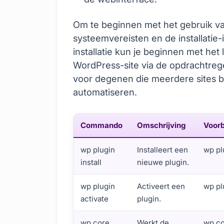
Om te beginnen met het gebruik v
systeemvereisten en de installatie
installatie kun je beginnen met he
WordPress-site via de opdrachtrege
voor degenen die meerdere sites be
automatiseren.
Commando
Omschrijving
Voorb
wp plugin
Installeert een
wp pl
install
nieuwe plugin.
wp plugin
Activeert een
wp pl
activate
plugin.
wp core
Werkt de
wp co