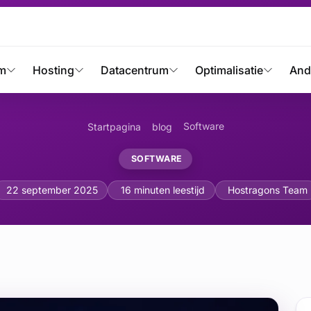
m
Hosting
Datacentrum
Optimalisatie
And
Software
Startpagina
blog
SOFTWARE
van WordPress via de Op
22 september 2025
16 minuten leestijd
Hostragons Team