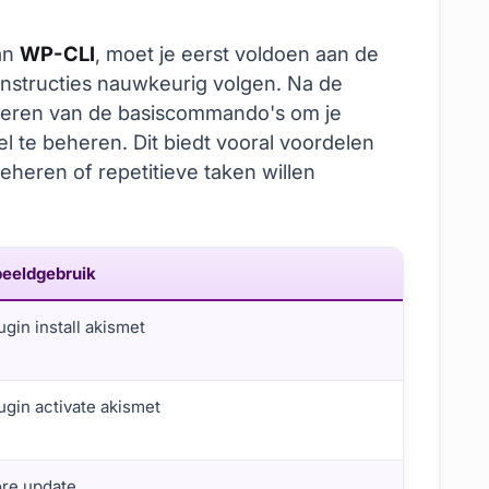
an
WP-CLI
, moet je eerst voldoen aan de
-instructies nauwkeurig volgen. Na de
t leren van de basiscommando's om je
l te beheren. Dit biedt vooral voordelen
heren of repetitieve taken willen
eeldgebruik
ugin install akismet
ugin activate akismet
re update