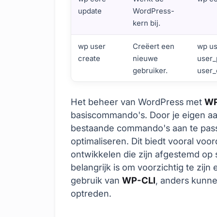
update
WordPress-
kern bij.
wp user
Creëert een
wp us
create
nieuwe
user
gebruiker.
user
De Basisprincipes van WordPress Beheer 
Het beheer van WordPress met
WP
basiscommando's. Door je eigen 
bestaande commando's aan te passe
optimaliseren. Dit biedt vooral vo
ontwikkelen die zijn afgestemd op 
belangrijk is om voorzichtig te zij
gebruik van
WP-CLI
, anders kunne
optreden.