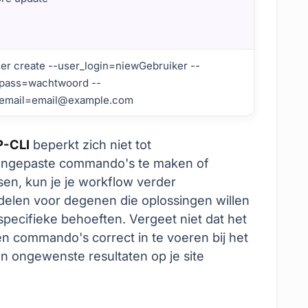
er create --user_login=niewGebruiker --
_pass=wachtwoord --
_email=email@example.com
via WP-CLI
-CLI
beperkt zich niet tot
aangepaste commando's te maken of
n, kun je je workflow verder
ordelen voor degenen die oplossingen willen
specifieke behoeften. Vergeet niet dat het
n en commando's correct in te voeren bij het
n ongewenste resultaten op je site