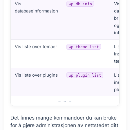
Vis
Viser
wp db info
databaseinformasjon
databa
bruker
og ann
informa
Vis liste over temaer
Lister a
wp theme list
installe
temaer.
Vis liste over plugins
Lister a
wp plugin list
installe
plugins
Grunnleggende kommandoer for WP-CLI
Det finnes mange kommandoer du kan bruke
for å gjøre administrasjonen av nettstedet ditt