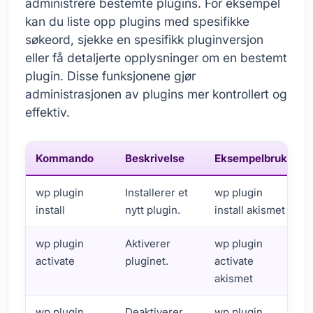
administrere bestemte plugins. For eksempel
kan du liste opp plugins med spesifikke
søkeord, sjekke en spesifikk pluginversjon
eller få detaljerte opplysninger om en bestemt
plugin. Disse funksjonene gjør
administrasjonen av plugins mer kontrollert og
effektiv.
Kommando
Beskrivelse
Eksempelbruk
wp plugin
Installerer et
wp plugin
install
nytt plugin.
install akismet
wp plugin
Aktiverer
wp plugin
activate
pluginet.
activate
akismet
wp plugin
Deaktiverer
wp plugin