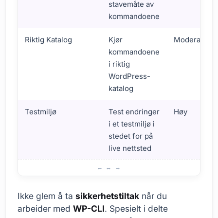
stavemåte av
kommandoene
Riktig Katalog
Kjør
Moderat
kommandoene
i riktig
WordPress-
katalog
Testmiljø
Test endringer
Høy
i et testmiljø i
stedet for på
live nettsted
Viktige punkter å være oppmerksom på
Ikke glem å ta
sikkerhetstiltak
når du
arbeider med
WP-CLI
. Spesielt i delte