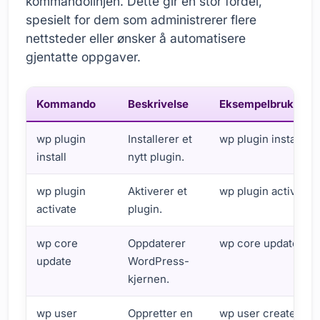
kommandolinjen. Dette gir en stor fordel,
spesielt for dem som administrerer flere
nettsteder eller ønsker å automatisere
gjentatte oppgaver.
Kommando
Beskrivelse
Eksempelbruk
wp plugin
Installerer et
wp plugin install ak
install
nytt plugin.
wp plugin
Aktiverer et
wp plugin activate 
activate
plugin.
wp core
Oppdaterer
wp core update
update
WordPress-
kjernen.
wp user
Oppretter en
wp user create --