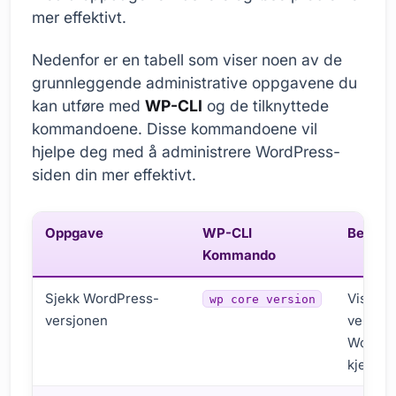
mer effektivt.
Nedenfor er en tabell som viser noen av de
grunnleggende administrative oppgavene du
kan utføre med
WP-CLI
og de tilknyttede
kommandoene. Disse kommandoene vil
hjelpe deg med å administrere WordPress-
siden din mer effektivt.
Oppgave
WP-CLI
Beskriv
Kommando
Sjekk WordPress-
Viser
wp core version
versjonen
versjon
WordPr
kjernen