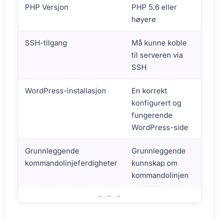
PHP Versjon
PHP 5.6 eller
Høy
høyere
SSH-tilgang
Må kunne koble
Høy
til serveren via
SSH
WordPress-installasjon
En korrekt
Høy
konfigurert og
fungerende
WordPress-side
Grunnleggende
Grunnleggende
Mod
kommandolinjeferdigheter
kunnskap om
kommandolinjen
Installasjonskrav for WP-CLI