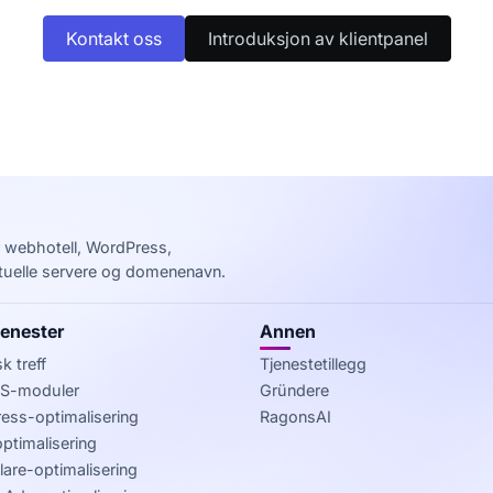
Kontakt oss
Introduksjon av klientpanel
or webhotell, WordPress,
rtuelle servere og domenenavn.
jenester
Annen
k treff
Tjenestetillegg
-moduler
Gründere
ess-optimalisering
RagonsAI
ptimalisering
are-optimalisering