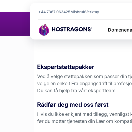
Hjemmeside
Tjenestetillegg
+44 7367 063425
Misbruk
Verktøy
Tjenestetill
Domenena
Ekspertstøttepakker
Ved å velge støttepakken som passer din tj
velge en enkelt Fra engangsdrift til profesjo
Du kan få hjelp fra vårt ekspertteam.
Rådfør deg med oss først
Hvis du ikke er kjent med tillegg, vennligst
før du mottar tjenesten din Lær om kompati