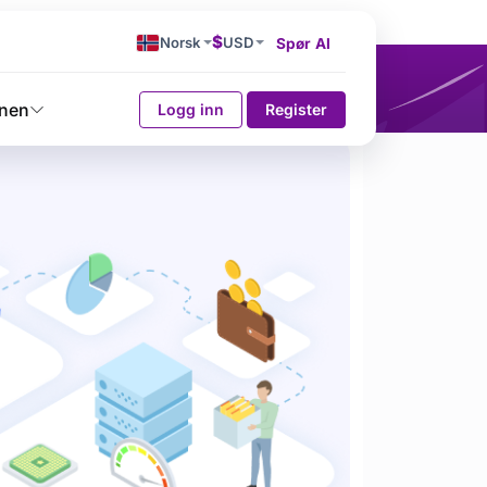
$
Norsk
USD
Spør AI
nen
Logg inn
Register