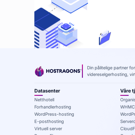
Din pålitelige partner f
videreselgerhosting, vi
Datasenter
Våre t
Netthotell
Organis
Forhandlerhosting
WHMCS
WordPress-hosting
WordPr
E-posthosting
Servero
Virtuell server
CloudFl