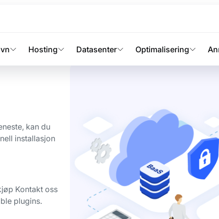
egg
vn
Hosting
Datasenter
Optimalisering
An
eneste, kan du
nell installasjon
 kjøp Kontakt oss
ble plugins.