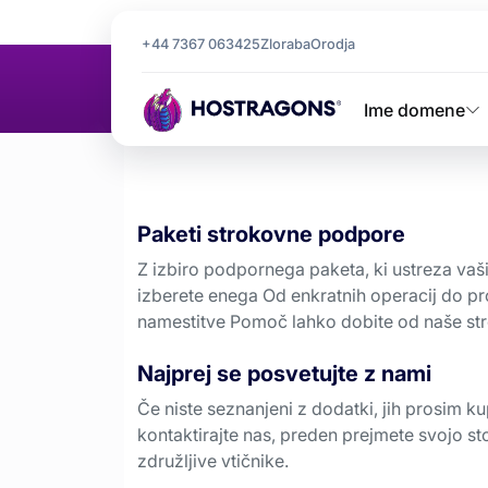
Domača stran
Dodatki za storitve
+44 7367 063425
Zloraba
Orodja
Dodatki za s
Ime domene
Paketi strokovne podpore
Z izbiro podpornega paketa, ki ustreza vaši 
izberete enega Od enkratnih operacij do pr
namestitve Pomoč lahko dobite od naše st
Najprej se posvetujte z nami
Če niste seznanjeni z dodatki, jih prosim ku
kontaktirajte nas, preden prejmete svojo st
združljive vtičnike.