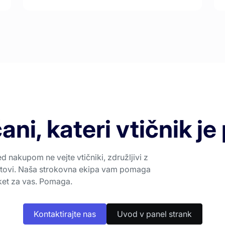
ani, kateri vtičnik je
ed nakupom ne vejte vtičniki, združljivi z
Ugotovi. Naša strokovna ekipa vam pomaga
aket za vas. Pomaga.
Kontaktirajte nas
Uvod v panel strank