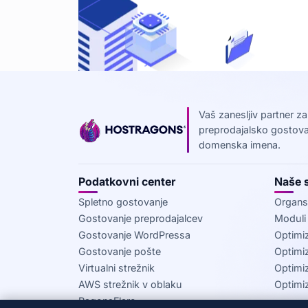
Vaš zanesljiv partner z
preprodajalsko gostovanj
domenska imena.
Podatkovni center
Naše s
Spletno gostovanje
Organs
Gostovanje preprodajalcev
Modul
Gostovanje WordPressa
Optimi
Gostovanje pošte
Optimiz
Virtualni strežnik
Optimiz
AWS strežnik v oblaku
Optimi
RagonsFlare