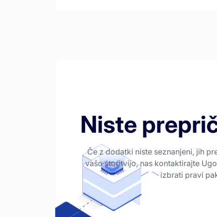
Niste preprič
Če z dodatki niste seznanjeni, jih pr
vašo storitvijo, nas kontaktirajte 
izbrati pravi p