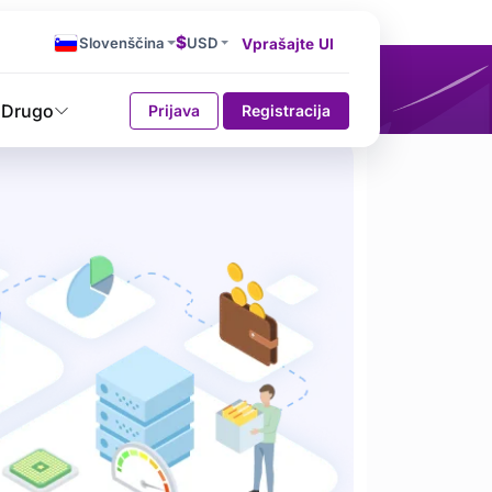
$
Slovenščina
USD
Vprašajte UI
Drugo
Prijava
Registracija