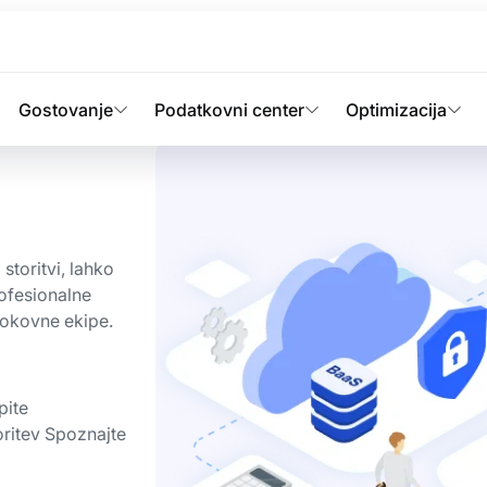
toritve
Gostovanje
Podatkovni center
Optimizacija
storitvi, lahko
ofesionalne
rokovne ekipe.
pite
oritev Spoznajte