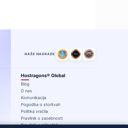
NAŠE NAGRADE
Hostragons® Global
Blog
O nas
Komunikacija
Pogodba o storitvah
Politika vračila
Pravilnik o zasebnosti
Pravilnik o piškotkih