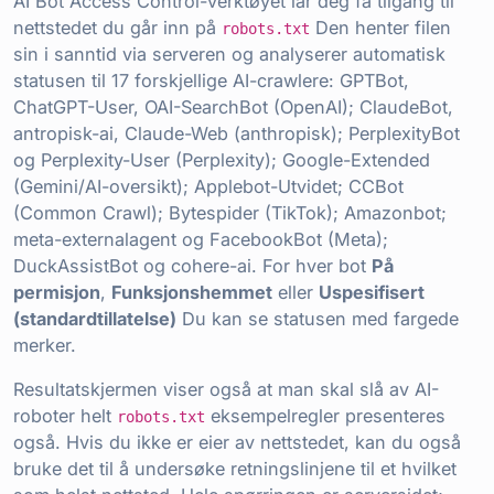
AI Bot Access Control-verktøyet lar deg få tilgang til
nettstedet du går inn på
Den henter filen
robots.txt
sin i sanntid via serveren og analyserer automatisk
statusen til 17 forskjellige AI-crawlere: GPTBot,
ChatGPT-User, OAI-SearchBot (OpenAI); ClaudeBot,
antropisk-ai, Claude-Web (anthropisk); PerplexityBot
og Perplexity-User (Perplexity); Google-Extended
(Gemini/AI-oversikt); Applebot-Utvidet; CCBot
(Common Crawl); Bytespider (TikTok); Amazonbot;
meta-externalagent og FacebookBot (Meta);
DuckAssistBot og cohere-ai. For hver bot
På
permisjon
,
Funksjonshemmet
eller
Uspesifisert
(standardtillatelse)
Du kan se statusen med fargede
merker.
Resultatskjermen viser også at man skal slå av AI-
roboter helt
eksempelregler presenteres
robots.txt
også. Hvis du ikke er eier av nettstedet, kan du også
bruke det til å undersøke retningslinjene til et hvilket