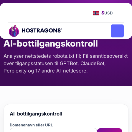
Hjemmeside
Verktøy
AI-bottilgangskontroll
/
/
$
USD
SEO OG INNHOLD
AI-bottilgangskontroll
Analyser nettstedets robots.txt fil; Få sanntidsoversikt
over tilgangsstatusen til GPTBot, ClaudeBot,
Perplexity og 17 andre AI-nettlesere.
AI-bottilgangskontroll
Domenenavn eller URL