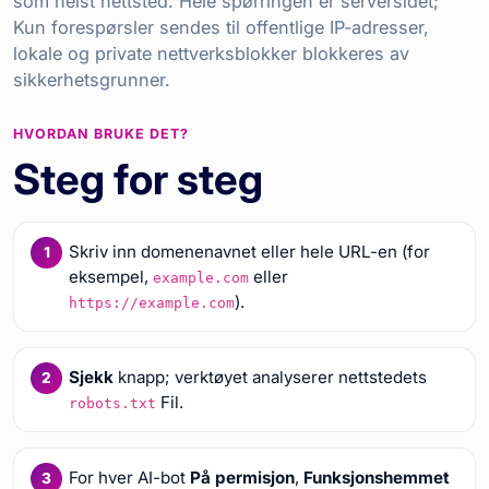
som helst nettsted. Hele spørringen er serversidet;
Kun forespørsler sendes til offentlige IP-adresser,
lokale og private nettverksblokker blokkeres av
sikkerhetsgrunner.
HVORDAN BRUKE DET?
Steg for steg
Skriv inn domenenavnet eller hele URL-en (for
eksempel,
eller
example.com
).
https://example.com
Sjekk
knapp; verktøyet analyserer nettstedets
Fil.
robots.txt
For hver AI-bot
På permisjon
,
Funksjonshemmet