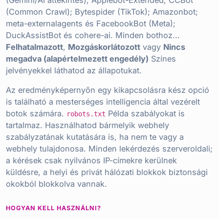
(Gemini/AI áttekintés); Applebot-Extended; CCBot
(Common Crawl); Bytespider (TikTok); Amazonbot;
meta-externalagents és FacebookBot (Meta);
DuckAssistBot és cohere-ai. Minden bothoz...
Felhatalmazott
,
Mozgáskorlátozott
vagy
Nincs
megadva (alapértelmezett engedély)
Színes
jelvényekkel láthatod az állapotukat.
Az eredményképernyőn egy kikapcsolásra kész opció
is található a mesterséges intelligencia által vezérelt
botok számára.
Példa szabályokat is
robots.txt
tartalmaz. Használhatod bármelyik webhely
szabályzatának kutatására is, ha nem te vagy a
webhely tulajdonosa. Minden lekérdezés szerveroldali;
a kérések csak nyilvános IP-címekre kerülnek
küldésre, a helyi és privát hálózati blokkok biztonsági
okokból blokkolva vannak.
HOGYAN KELL HASZNÁLNI?