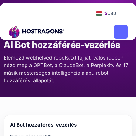
Főoldal
Eszközök
AI Bot hozzáférés-vezérlés
/
/
$
USD
SEO ÉS TARTALOM
AI Bot hozzáférés-vezérlés
Elemezd webhelyed robots.txt fájlját; valós időben
nézd meg a GPTBot, a ClaudeBot, a Perplexity és 17
másik mesterséges intelligencia alapú robot
hozzáférési állapotát.
AI Bot hozzáférés-vezérlés