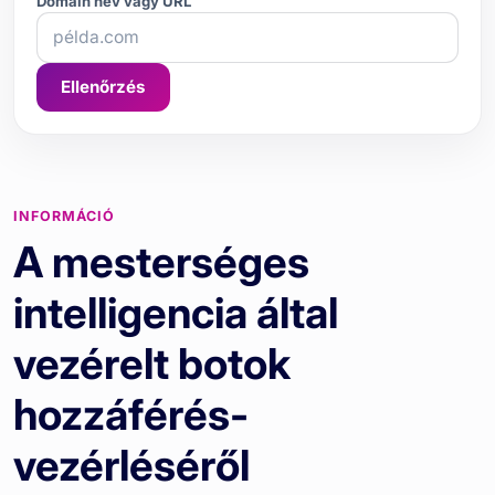
Domain név vagy URL
Ellenőrzés
INFORMÁCIÓ
A mesterséges
intelligencia által
vezérelt botok
hozzáférés-
vezérléséről