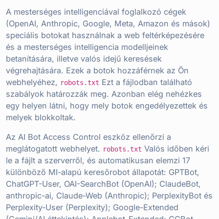
A mesterséges intelligenciával foglalkozó cégek
(OpenAI, Anthropic, Google, Meta, Amazon és mások)
speciális botokat használnak a web feltérképezésére
és a mesterséges intelligencia modelljeinek
betanítására, illetve valós idejű keresések
végrehajtására. Ezek a botok hozzáférnek az Ön
webhelyéhez,
Ezt a fájlodban található
robots.txt
szabályok határozzák meg. Azonban elég nehézkes
egy helyen látni, hogy mely botok engedélyezettek és
melyek blokkoltak.
Az AI Bot Access Control eszköz ellenőrzi a
meglátogatott webhelyet.
Valós időben kéri
robots.txt
le a fájlt a szerverről, és automatikusan elemzi 17
különböző MI-alapú keresőrobot állapotát: GPTBot,
ChatGPT-User, OAI-SearchBot (OpenAI); ClaudeBot,
anthropic-ai, Claude-Web (Anthropic); PerplexityBot és
Perplexity-User (Perplexity); Google-Extended