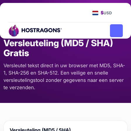
Startpagina
Tools
Versleuteling (MD5 / SHA) Gratis
/
/
$
USD
SERVER EN NETWERK
Versleuteling (MD5 / SHA)
Gratis
Versleutel tekst direct in uw browser met MD5, SHA-
1, SHA-256 en SHA-512. Een veilige en snelle
versleutelingstool zonder gegevens naar een server
te verzenden.
Versleuteling (MD5 / SHA)