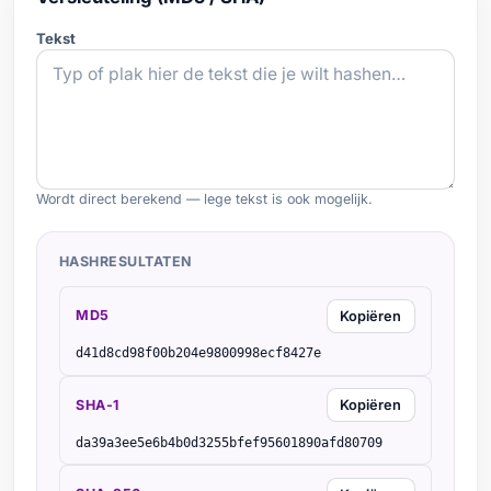
Tekst
Wordt direct berekend — lege tekst is ook mogelijk.
HASHRESULTATEN
MD5
Kopiëren
d41d8cd98f00b204e9800998ecf8427e
SHA-1
Kopiëren
da39a3ee5e6b4b0d3255bfef95601890afd80709