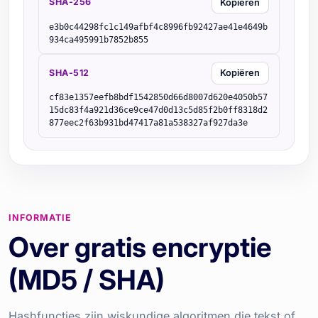
SHA-256
Kopiëren
e3b0c44298fc1c149afbf4c8996fb92427ae41e4649b
934ca495991b7852b855
SHA-512
Kopiëren
cf83e1357eefb8bdf1542850d66d8007d620e4050b57
15dc83f4a921d36ce9ce47d0d13c5d85f2b0ff8318d2
877eec2f63b931bd47417a81a538327af927da3e
INFORMATIE
Over gratis encryptie
(MD5 / SHA)
Hashfuncties zijn wiskundige algoritmen die tekst of