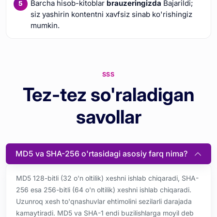
Barcha hisob-kitoblar
brauzeringizda
Bajarildi;
siz yashirin kontentni xavfsiz sinab ko'rishingiz
mumkin.
SSS
Tez-tez so'raladigan
savollar
MD5 va SHA-256 o'rtasidagi asosiy farq nima?
MD5 128-bitli (32 o'n oltilik) xeshni ishlab chiqaradi, SHA-
256 esa 256-bitli (64 o'n oltilik) xeshni ishlab chiqaradi.
Uzunroq xesh to'qnashuvlar ehtimolini sezilarli darajada
kamaytiradi. MD5 va SHA-1 endi buzilishlarga moyil deb