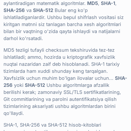
aylantiradigan matematik algoritmlar.
MD5
,
SHA-1
,
SHA-256
va
SHA-512
Bular eng ko'p
ishlatiladiganlardir. Ushbu bepul shifrlash vositasi siz
kiritgan matnni siz tanlagan barcha xesh algoritmlari
bilan bir vaqtning o'zida qayta ishlaydi va natijalarni
darhol ko'rsatadi.
MD5 tezligi tufayli checksum tekshiruvida tez-tez
ishlatiladi; ammo, hozirda u kriptografik xavfsizlik
nuqtai nazaridan zaif deb hisoblanadi. SHA-1 tarixiy
tizimlarda ham xuddi shunday keng tarqalgan.
Xavfsizlik uchun muhim bo'lgan ilovalar uchun...
SHA-
256
yoki
SHA-512
Ushbu algoritmlarga afzallik
berilishi kerak; zamonaviy SSL/TLS sertifikatlarining,
Git commitlarining va parolni autentifikatsiya qilish
tizimlarining aksariyati ushbu algoritmlardan birini
qo'llaydi.
SHA-1, SHA-256 va SHA-512 hisob-kitoblari