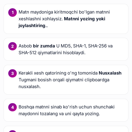
Matn maydoniga kiritmoqchi bo'lgan matnni
xeshlashni xohlaysiz.
Matnni yozing yoki
joylashtiring.
.
Asbob
bir zumda
U MD5, SHA-1, SHA-256 va
SHA-512 qiymatlarini hisoblaydi.
Kerakli xesh qatorining o'ng tomonida
Nusxalash
Tugmani bosish orqali qiymatni clipboardga
nusxalash.
Boshqa matnni sinab ko'rish uchun shunchaki
maydonni tozalang va uni qayta yozing.