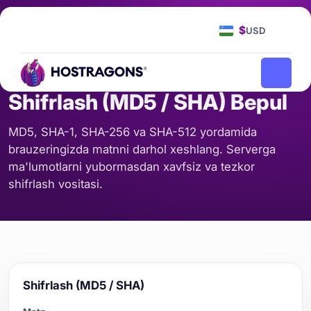
Bosh Sahifa
Vositalar
Shifrlash (MD5 / SHA) Bepul
/
/
$
USD
SERVER VA TARMOQ
Shifrlash (MD5 / SHA) Bepul
MD5, SHA-1, SHA-256 va SHA-512 yordamida
brauzeringizda matnni darhol xeshlang. Serverga
ma'lumotlarni yubormasdan xavfsiz va tezkor
shifrlash vositasi.
Shifrlash (MD5 / SHA)