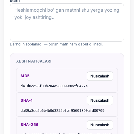
Matn
Darhol hisoblanadi — bo'sh matn ham qabul qilinadi.
XESH NATIJALARI
MD5
Nusxalash
d41d8cd98f00b204e9800998ecf8427e
SHA-1
Nusxalash
da39a3ee5e6b4b0d3255bfef95601890afd80709
SHA-256
Nusxalash