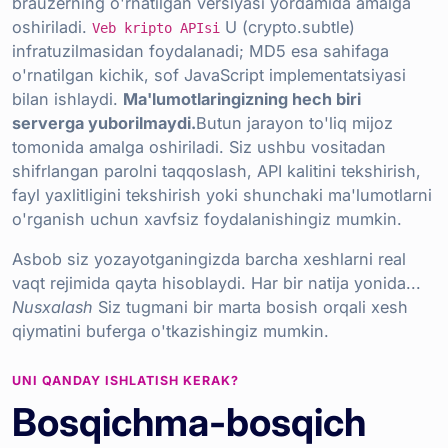
brauzerning o'rnatilgan versiyasi yordamida amalga
oshiriladi.
U (crypto.subtle)
Veb kripto APIsi
infratuzilmasidan foydalanadi; MD5 esa sahifaga
o'rnatilgan kichik, sof JavaScript implementatsiyasi
bilan ishlaydi.
Ma'lumotlaringizning hech biri
serverga yuborilmaydi.
Butun jarayon to'liq mijoz
tomonida amalga oshiriladi. Siz ushbu vositadan
shifrlangan parolni taqqoslash, API kalitini tekshirish,
fayl yaxlitligini tekshirish yoki shunchaki ma'lumotlarni
o'rganish uchun xavfsiz foydalanishingiz mumkin.
Asbob siz yozayotganingizda barcha xeshlarni real
vaqt rejimida qayta hisoblaydi. Har bir natija yonida...
Nusxalash
Siz tugmani bir marta bosish orqali xesh
qiymatini buferga o'tkazishingiz mumkin.
UNI QANDAY ISHLATISH KERAK?
Bosqichma-bosqich