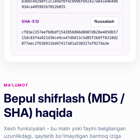
e3b0c44298fc1c149afbf4c8996fb92427ae41e4649b
934ca495991b7852b855
SHA-512
Nusxalash
cf83e1357eefb8bdf1542850d66d8007d620e4050b57
15dc83f4a921d36ce9ce47d0d13c5d85f2b0ff8318d2
877eec2f63b931bd47417a81a538327af927da3e
MA'LUMOT
Bepul shifrlash (MD5 /
SHA) haqida
Xesh funksiyalari - bu matn yoki faylni belgilangan
uzunlikdagi, qaytarib bo'lmaydigan barmoq iziga