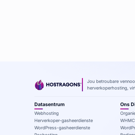
Jou betroubare vennoot
herverkoperhosting, vi
Datasentrum
Ons D
Webhosting
Organie
Herverkoper-gasheerdienste
WHMCS
WordPress-gasheerdienste
WordPr
Poshosting
Bediene