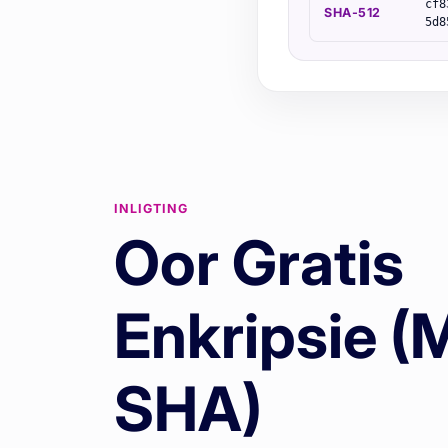
cf8
SHA-512
5d8
INLIGTING
Oor Gratis
Enkripsie (
SHA)