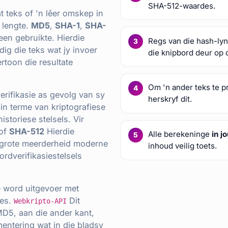
SHA-512-waardes.
 teks of 'n lêer omskep in
 lengte.
MD5
,
SHA-1
,
SHA-
een gebruikte. Hierdie
Regs van die hash-lyn
dig die teks wat jy invoer
die knipbord deur op d
rtoon die resultate
Om 'n ander teks te p
rifikasie as gevolg van sy
herskryf dit.
in terme van kriptografiese
storiese stelsels. Vir
of
SHA-512
Hierdie
Alle berekeninge
in j
orgrote meerderheid moderne
inhoud veilig toets.
rdverifikasiestelsels
 word uitgevoer met
ies.
Dit
Webkripto-API
 MD5, aan die ander kant,
mentering wat in die bladsy