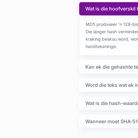
Wat is die hoofverski
MD5 produseer 'n 128-bis
Die langer hash verminde
kraking beskou word, wor
handtekeninge.
Kan ek die gehashte t
Word die teks wat ek i
Wat is die hash-waarde
Wanneer moet SHA-51