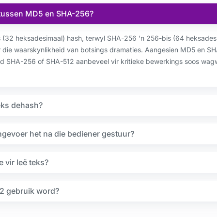
l tussen MD5 en SHA-256?
 (32 heksadesimaal) hash, terwyl SHA-256 'n 256-bis (64 heksades
r die waarskynlikheid van botsings dramaties. Aangesien MD5 en SH
d SHA-256 of SHA-512 aanbeveel vir kritieke bewerkings soos wagw
eks dehash?
ngevoer het na die bediener gestuur?
 vir leë teks?
2 gebruik word?