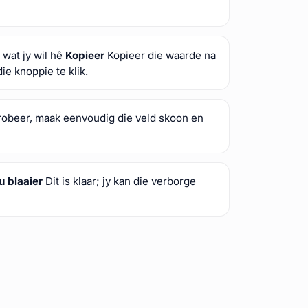
 wat jy wil hê
Kopieer
Kopieer die waarde na
ie knoppie te klik.
robeer, maak eenvoudig die veld skoon en
ou blaaier
Dit is klaar; jy kan die verborge