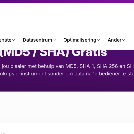
ie (MD5 / SHA) Gratis
ERK
enste
Datasentrum
Optimalisering
Ander
 (MD5 / SHA) Gratis
n jou blaaier met behulp van MD5, SHA-1, SHA-256 en SH
 enkripsie-instrument sonder om data na 'n bediener te stu