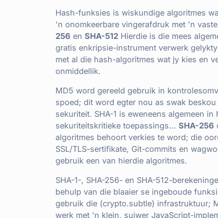
Hash-funksies is wiskundige algoritmes wat
'n onomkeerbare vingerafdruk met 'n vaste
256
en
SHA-512
Hierdie is die mees algem
gratis enkripsie-instrument verwerk gelykty
met al die hash-algoritmes wat jy kies en ve
onmiddellik.
MD5 word gereeld gebruik in kontrolesomve
spoed; dit word egter nou as swak beskou 
sekuriteit. SHA-1 is eweneens algemeen in hi
sekuriteitskritieke toepassings...
SHA-256
algoritmes behoort verkies te word; die o
SSL/TLS-sertifikate, Git-commits en wagwoo
gebruik een van hierdie algoritmes.
SHA-1-, SHA-256- en SHA-512-berekeninge
behulp van die blaaier se ingeboude funks
gebruik die (crypto.subtle) infrastruktuur;
werk met 'n klein, suiwer JavaScript-imple