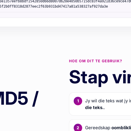
3e1357eefb8bdf1542850d66d8007d620e4050b5715dc83f4a921d36ce9ce47d
5f2b0ff8318d2877eec2f63b931bd47417a81a538327af927da3e
HOE OM DIT TE GEBRUIK?
Stap vi
MD5 /
Jy wil die teks wat jy 
die teks.
.
Gereedskap
oomblikl