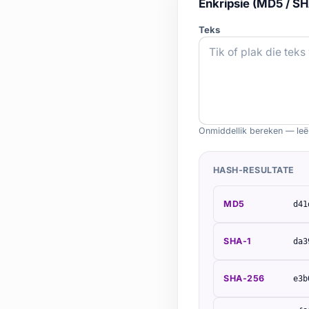
Enkripsie (MD5 / S
Teks
Onmiddellik bereken — leë
HASH-RESULTATE
MD5
d41
SHA-1
da3
SHA-256
e3b