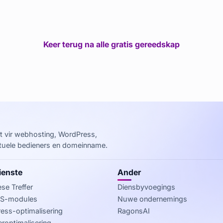
Keer terug na alle gratis gereedskap
 vir webhosting, WordPress,
rtuele bedieners en domeinname.
ienste
Ander
se Treffer
Diensbyvoegings
-modules
Nuwe ondernemings
ess-optimalisering
RagonsAI
roptimalisering