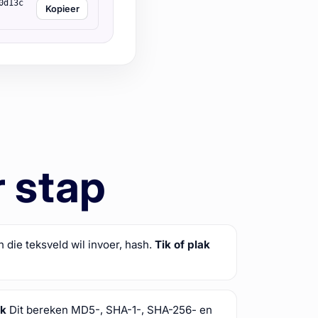
0d13c
Kopieer
r stap
in die teksveld wil invoer, hash.
Tik of plak
ik
Dit bereken MD5-, SHA-1-, SHA-256- en