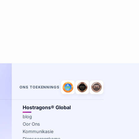
ONS TOEKENNINGS
Hostragons® Global
blog
Oor Ons
Kommunikasie
Diensooreenkoms