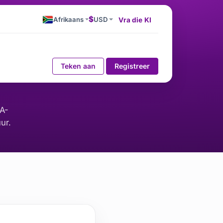
$
Afrikaans
USD
Vra die KI
Teken aan
Registreer
A-
ur.