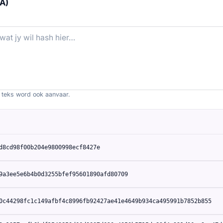
HA)
 teks word ook aanvaar.
d8cd98f00b204e9800998ecf8427e
9a3ee5e6b4b0d3255bfef95601890afd80709
0c44298fc1c149afbf4c8996fb92427ae41e4649b934ca495991b7852b855