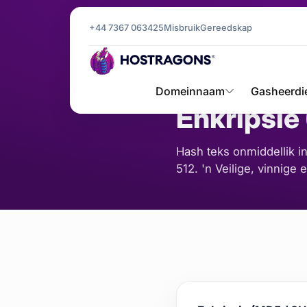
+44 7367 063425
Misbruik
Gereedskap
Tuisblad
Gereedskap
Enkrips
/
/
BEDIENER EN NETW
Domeinnaam
Gasheerdi
Enkripsie
Hash teks onmiddellik i
512. 'n Veilige, vinnige