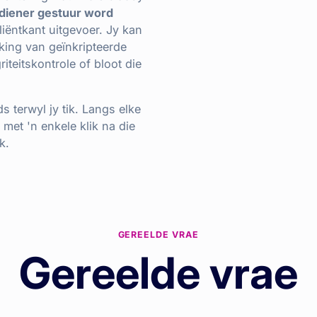
ediener gestuur word
liëntkant uitgevoer. Jy kan
yking van geïnkripteerde
iteitskontrole of bloot die
s terwyl jy tik. Langs elke
met 'n enkele klik na die
k.
GEREELDE VRAE
Gereelde vrae