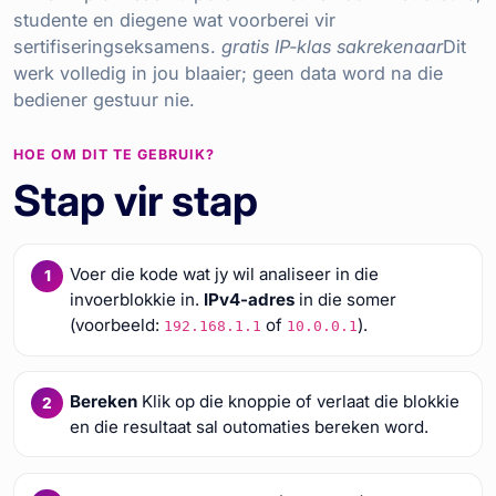
studente en diegene wat voorberei vir
sertifiseringseksamens.
gratis IP-klas sakrekenaar
Dit
werk volledig in jou blaaier; geen data word na die
bediener gestuur nie.
HOE OM DIT TE GEBRUIK?
Stap vir stap
Voer die kode wat jy wil analiseer in die
invoerblokkie in.
IPv4-adres
in die somer
(voorbeeld:
of
).
192.168.1.1
10.0.0.1
Bereken
Klik op die knoppie of verlaat die blokkie
en die resultaat sal outomaties bereken word.