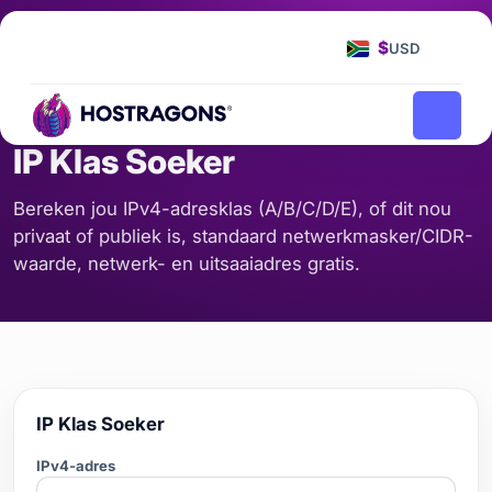
Tuisblad
Gereedskap
IP Klas Soeker
/
/
$
USD
BEDIENER EN NETWERK
IP Klas Soeker
Bereken jou IPv4-adresklas (A/B/C/D/E), of dit nou
privaat of publiek is, standaard netwerkmasker/CIDR-
waarde, netwerk- en uitsaaiadres gratis.
IP Klas Soeker
IPv4-adres