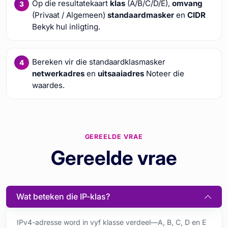
Op die resultatekaart
klas
(A/B/C/D/E),
omvang
(Privaat / Algemeen)
standaardmasker
en
CIDR
Bekyk hul inligting.
Bereken vir die standaardklasmasker
netwerkadres
en
uitsaaiadres
Noteer die
waardes.
GEREELDE VRAE
Gereelde vrae
Wat beteken die IP-klas?
IPv4-adresse word in vyf klasse verdeel—A, B, C, D en E