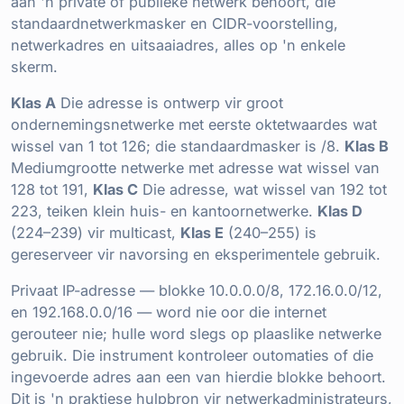
aan 'n private of publieke netwerk behoort, die
standaardnetwerkmasker en CIDR-voorstelling,
netwerkadres en uitsaaiadres, alles op 'n enkele
skerm.
Klas A
Die adresse is ontwerp vir groot
ondernemingsnetwerke met eerste oktetwaardes wat
wissel van 1 tot 126; die standaardmasker is /8.
Klas B
Mediumgrootte netwerke met adresse wat wissel van
128 tot 191,
Klas C
Die adresse, wat wissel van 192 tot
223, teiken klein huis- en kantoornetwerke.
Klas D
(224–239) vir multicast,
Klas E
(240–255) is
gereserveer vir navorsing en eksperimentele gebruik.
Privaat IP-adresse — blokke 10.0.0.0/8, 172.16.0.0/12,
en 192.168.0.0/16 — word nie oor die internet
gerouteer nie; hulle word slegs op plaaslike netwerke
gebruik. Die instrument kontroleer outomaties of die
ingevoerde adres aan een van hierdie blokke behoort.
Dit is 'n praktiese hulpbron vir netwerkadministrateurs,