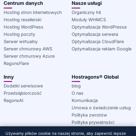
Centrum danych
Nasze usługi
Hosting stron internetowych
Organiczny hit
Hosting resellerski
Moduły WHMCS
Hosting WordPress
Optymalizacja WordPressa
Hosting poczty
Optymalizacja serwera
Serwer wirtualny
Optymalizacja CloudFlare
Serwer chmurowy AWS
Optymalizacja reklam Google
Serwer chmurowy Azure
RagonsFlare
Inny
Hostragons® Global
Dodatki serwisowe
blog
Przedsiębiorczość
O nas
RagonsAI
Komunikacja
Umowa o świadczenie usług
Polityka zwrotów
Polityka prywatności
Polityka plików cookie
Używamy plików cookie na naszej stronie, aby zapewnić lepsze