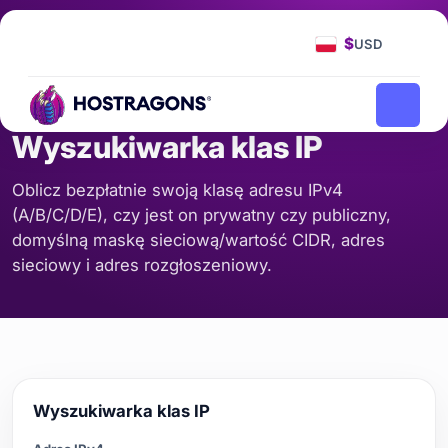
Strona Główna
Narzędzia
Wyszukiwarka klas IP
/
/
$
USD
SERWER I SIEĆ
Wyszukiwarka klas IP
Oblicz bezpłatnie swoją klasę adresu IPv4
(A/B/C/D/E), czy jest on prywatny czy publiczny,
domyślną maskę sieciową/wartość CIDR, adres
sieciowy i adres rozgłoszeniowy.
Wyszukiwarka klas IP