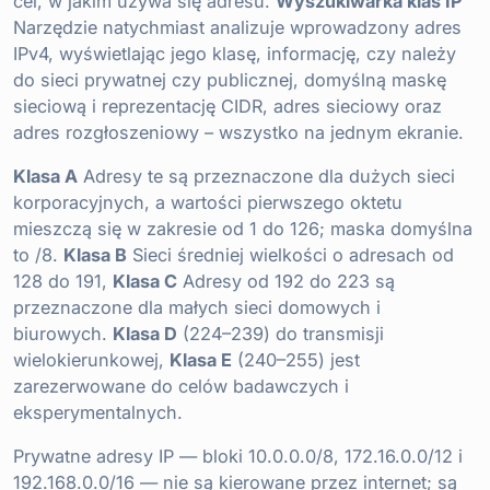
cel, w jakim używa się adresu.
Wyszukiwarka klas IP
Narzędzie natychmiast analizuje wprowadzony adres
IPv4, wyświetlając jego klasę, informację, czy należy
do sieci prywatnej czy publicznej, domyślną maskę
sieciową i reprezentację CIDR, adres sieciowy oraz
adres rozgłoszeniowy – wszystko na jednym ekranie.
Klasa A
Adresy te są przeznaczone dla dużych sieci
korporacyjnych, a wartości pierwszego oktetu
mieszczą się w zakresie od 1 do 126; maska domyślna
to /8.
Klasa B
Sieci średniej wielkości o adresach od
128 do 191,
Klasa C
Adresy od 192 do 223 są
przeznaczone dla małych sieci domowych i
biurowych.
Klasa D
(224–239) do transmisji
wielokierunkowej,
Klasa E
(240–255) jest
zarezerwowane do celów badawczych i
eksperymentalnych.
Prywatne adresy IP — bloki 10.0.0.0/8, 172.16.0.0/12 i
192.168.0.0/16 — nie są kierowane przez internet; są