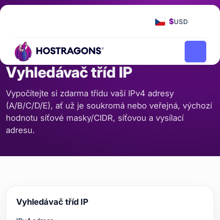
Domů
Nástroje
Vyhledávač tříd IP
/
/
$
USD
SERVER A SÍŤ
Vyhledávač tříd IP
Vypočítejte si zdarma třídu vaší IPv4 adresy
(A/B/C/D/E), ať už je soukromá nebo veřejná, výchozí
hodnotu síťové masky/CIDR, síťovou a vysílací
adresu.
Vyhledávač tříd IP