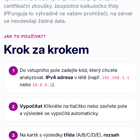
certifikační zkoušky.
bezplatná kalkulačka třídy
IP
Funguje to výhradně ve vašem prohlížeči; na server
se neodesílají žádná data.
JAK TO POUŽÍVAT?
Krok za krokem
Do vstupního pole zadejte kód, který chcete
analyzovat.
IPv4 adresa
v létě (např.
192.168.1.1
nebo
).
10.0.0.1
Vypočítat
Klikněte na tlačítko nebo zavřete pole
a výsledek se vypočítá automaticky.
Na kartě s výsledky
třída
(A/B/C/D/E),
rozsah