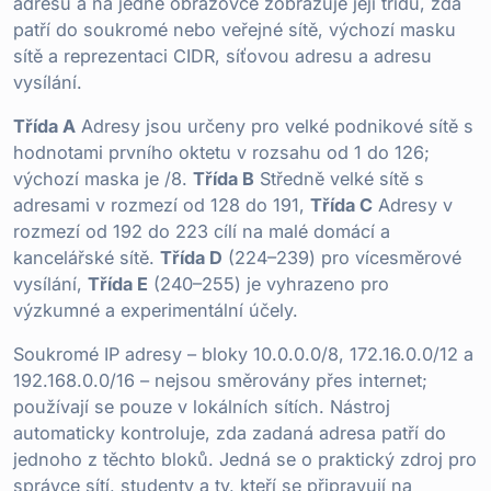
adresu a na jedné obrazovce zobrazuje její třídu, zda
patří do soukromé nebo veřejné sítě, výchozí masku
sítě a reprezentaci CIDR, síťovou adresu a adresu
vysílání.
Třída A
Adresy jsou určeny pro velké podnikové sítě s
hodnotami prvního oktetu v rozsahu od 1 do 126;
výchozí maska je /8.
Třída B
Středně velké sítě s
adresami v rozmezí od 128 do 191,
Třída C
Adresy v
rozmezí od 192 do 223 cílí na malé domácí a
kancelářské sítě.
Třída D
(224–239) pro vícesměrové
vysílání,
Třída E
(240–255) je vyhrazeno pro
výzkumné a experimentální účely.
Soukromé IP adresy – bloky 10.0.0.0/8, 172.16.0.0/12 a
192.168.0.0/16 – nejsou směrovány přes internet;
používají se pouze v lokálních sítích. Nástroj
automaticky kontroluje, zda zadaná adresa patří do
jednoho z těchto bloků. Jedná se o praktický zdroj pro
správce sítí, studenty a ty, kteří se připravují na