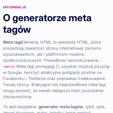
INFORMACJE
O generatorze meta
tagów
Meta tagi
Elementy HTML to elementy HTML, które
prezentują zawartość strony internetowej zarówno
wyszukiwarkom, jak i platformom mediów
społecznościowych. Prawidłowo skonstruowane...
Meta tagi pomagają Ci uzyskać wyższą pozycję
<meta>
w Google, tworzyć atrakcyjne podglądy postów na
Facebooku i Twitterze oraz poprawiać indeksowanie
Twojej strony. Brakujące lub nieprawidłowe meta tagi
mogą sprawić, że nawet najlepsza treść pozostanie
niezauważona.
To jest bezpłatne.
generator meta tagów
;
tytuł
,
opis
,
słowa kluczowe
,
autor
,
roboty
i
język
oprócz