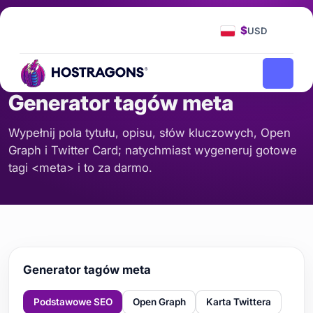
Strona Główna
Narzędzia
Generator tagów meta
/
/
$
USD
SEO I TREŚĆ
Generator tagów meta
Wypełnij pola tytułu, opisu, słów kluczowych, Open
Graph i Twitter Card; natychmiast wygeneruj gotowe
tagi <meta> i to za darmo.
Generator tagów meta
Podstawowe SEO
Open Graph
Karta Twittera