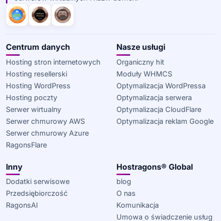
Centrum danych
Nasze usługi
Hosting stron internetowych
Organiczny hit
Hosting resellerski
Moduły WHMCS
Hosting WordPress
Optymalizacja WordPressa
Hosting poczty
Optymalizacja serwera
Serwer wirtualny
Optymalizacja CloudFlare
Serwer chmurowy AWS
Optymalizacja reklam Google
Serwer chmurowy Azure
RagonsFlare
Inny
Hostragons® Global
Dodatki serwisowe
blog
Przedsiębiorczość
O nas
RagonsAI
Komunikacja
Umowa o świadczenie usług