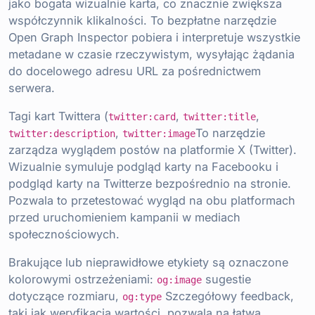
jako bogata wizualnie karta, co znacznie zwiększa
współczynnik klikalności. To bezpłatne narzędzie
Open Graph Inspector pobiera i interpretuje wszystkie
metadane w czasie rzeczywistym, wysyłając żądania
do docelowego adresu URL za pośrednictwem
serwera.
Tagi kart Twittera (
,
,
twitter:card
twitter:title
,
To narzędzie
twitter:description
twitter:image
zarządza wyglądem postów na platformie X (Twitter).
Wizualnie symuluje podgląd karty na Facebooku i
podgląd karty na Twitterze bezpośrednio na stronie.
Pozwala to przetestować wygląd na obu platformach
przed uruchomieniem kampanii w mediach
społecznościowych.
Brakujące lub nieprawidłowe etykiety są oznaczone
kolorowymi ostrzeżeniami:
sugestie
og:image
dotyczące rozmiaru,
Szczegółowy feedback,
og:type
taki jak weryfikacja wartości, pozwala na łatwą