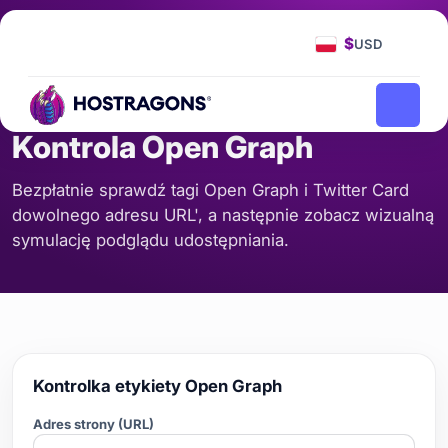
Strona Główna
Narzędzia
Kontrola Open Graph
/
/
$
USD
SEO I TREŚĆ
Kontrola Open Graph
Bezpłatnie sprawdź tagi Open Graph i Twitter Card
dowolnego adresu URL', a następnie zobacz wizualną
symulację podglądu udostępniania.
Kontrolka etykiety Open Graph
Adres strony (URL)