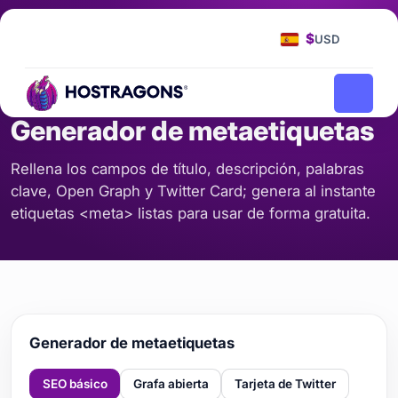
Página de Inicio
Herramientas
Generador de metaetiquetas
/
/
$
USD
SEO Y CONTENIDO
Generador de metaetiquetas
Rellena los campos de título, descripción, palabras
clave, Open Graph y Twitter Card; genera al instante
etiquetas <meta> listas para usar de forma gratuita.
Generador de metaetiquetas
SEO básico
Grafa abierta
Tarjeta de Twitter