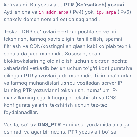
ko'rsatadi. Bu yozuvlar...
PTR (Ko'rsatkich) yozuvi
Aytilishicha va
(IPv4) yoki
(IPv6)
in-addr.arpa
ip6.arpa
shaxsiy domen nomlari ostida saqlanadi.
Teskari DNS so'rovlari elektron pochta serverini
tekshirish, tarmoq xavfsizligini tahlil qilish, spamni
filtrlash va CDN/xostingni aniqlash kabi ko'plab texnik
sohalarda juda muhimdir. Xususan, spam
blokirovkalarining oldini olish uchun elektron pochta
xabarlarini yetkazib berish uchun to'g'ri konfiguratsiya
qilingan PTR yozuvlari juda muhimdir. Tizim ma'murlari
va tarmoq muhandislari ushbu vositadan server IP-
larining PTR yozuvlarini tekshirish, noma'lum IP-
manzillarning egalik huquqini tekshirish va DNS
konfiguratsiyalarini tekshirish uchun tez-tez
foydalanadilar.
Vosita, so'rov
DNS_PTR
Buni usul yordamida amalga
oshiradi va agar bir nechta PTR yozuvlari bo'lsa,