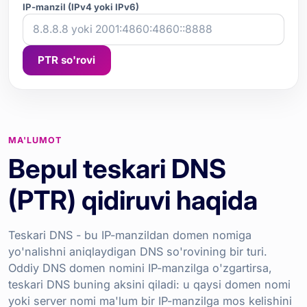
IP-manzil (IPv4 yoki IPv6)
PTR so'rovi
MA'LUMOT
Bepul teskari DNS
(PTR) qidiruvi haqida
Teskari DNS - bu IP-manzildan domen nomiga
yo'nalishni aniqlaydigan DNS so'rovining bir turi.
Oddiy DNS domen nomini IP-manzilga o'zgartirsa,
teskari DNS buning aksini qiladi: u qaysi domen nomi
yoki server nomi ma'lum bir IP-manzilga mos kelishini