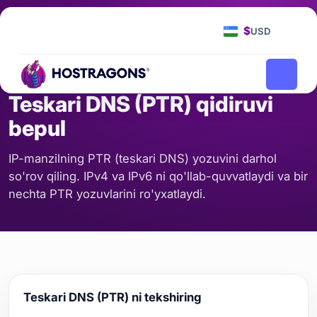
Bosh Sahifa
Vositalar
Teskari DNS (PTR) qidiruvi bepul
/
/
$
USD
DOMEN NOMI VA DNS
Teskari DNS (PTR) qidiruvi
bepul
IP-manzilning PTR (teskari DNS) yozuvini darhol
so'rov qiling. IPv4 va IPv6 ni qo'llab-quvvatlaydi va bir
nechta PTR yozuvlarini ro'yxatlaydi.
Teskari DNS (PTR) ni tekshiring