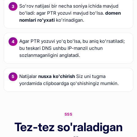
So'rov natijasi bir necha soniya ichida mavjud
bo'ladi: agar PTR yozuvi mavjud bo'lsa.
domen
nomlari ro'yxati
ko'rinadigan.
Agar PTR yozuvi yo'q bo'lsa, bu aniq ko'rsatiladi;
bu teskari DNS ushbu IP-manzil uchun
sozlanmaganligini anglatadi.
Natijalar
nusxa ko'chirish
Siz uni tugma
yordamida clipboardga qo'shishingiz mumkin.
SSS
Tez-tez so'raladigan