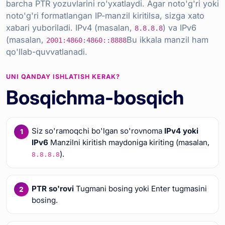
barcha PTR yozuvlarini ro'yxatlaydi. Agar noto'g'ri yoki
noto'g'ri formatlangan IP-manzil kiritilsa, sizga xato
xabari yuboriladi. IPv4 (masalan,
) va IPv6
8.8.8.8
(masalan,
Bu ikkala manzil ham
2001:4860:4860::8888
qo'llab-quvvatlanadi.
UNI QANDAY ISHLATISH KERAK?
Bosqichma-bosqich
Siz so'ramoqchi bo'lgan so'rovnoma
IPv4 yoki
IPv6
Manzilni kiritish maydoniga kiriting (masalan,
).
8.8.8.8
PTR so'rovi
Tugmani bosing yoki Enter tugmasini
bosing.