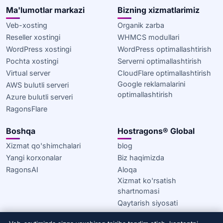
Ma'lumotlar markazi
Bizning xizmatlarimiz
Veb-xosting
Organik zarba
Reseller xostingi
WHMCS modullari
WordPress xostingi
WordPress optimallashtirish
Pochta xostingi
Serverni optimallashtirish
Virtual server
CloudFlare optimallashtirish
Google reklamalarini
AWS bulutli serveri
optimallashtirish
Azure bulutli serveri
RagonsFlare
Boshqa
Hostragons® Global
Xizmat qo'shimchalari
blog
Yangi korxonalar
Biz haqimizda
RagonsAI
Aloqa
Xizmat ko'rsatish
shartnomasi
Qaytarish siyosati
Maxfiylik siyosati