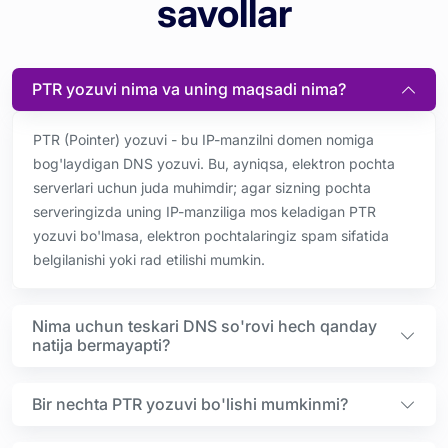
savollar
PTR yozuvi nima va uning maqsadi nima?
PTR (Pointer) yozuvi - bu IP-manzilni domen nomiga
bog'laydigan DNS yozuvi. Bu, ayniqsa, elektron pochta
serverlari uchun juda muhimdir; agar sizning pochta
serveringizda uning IP-manziliga mos keladigan PTR
yozuvi bo'lmasa, elektron pochtalaringiz spam sifatida
belgilanishi yoki rad etilishi mumkin.
Nima uchun teskari DNS so'rovi hech qanday
natija bermayapti?
Bir nechta PTR yozuvi bo'lishi mumkinmi?