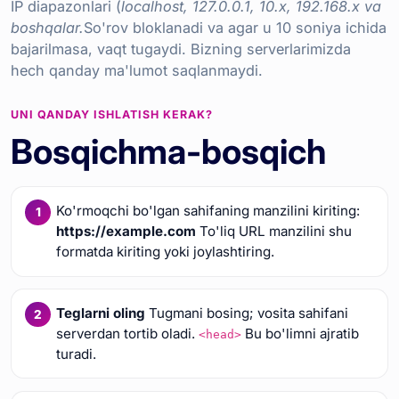
IP diapazonlari (
localhost, 127.0.0.1, 10.x, 192.168.x va
boshqalar.
So'rov bloklanadi va agar u 10 soniya ichida
bajarilmasa, vaqt tugaydi. Bizning serverlarimizda
hech qanday ma'lumot saqlanmaydi.
UNI QANDAY ISHLATISH KERAK?
Bosqichma-bosqich
Ko'rmoqchi bo'lgan sahifaning manzilini kiriting:
https://example.com
To'liq URL manzilini shu
formatda kiriting yoki joylashtiring.
Teglarni oling
Tugmani bosing; vosita sahifani
serverdan tortib oladi.
Bu bo'limni ajratib
<head>
turadi.