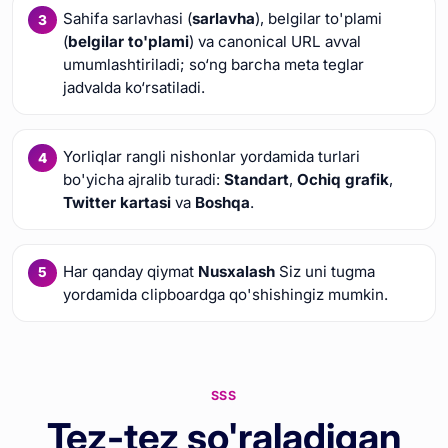
Sahifa sarlavhasi (
sarlavha
), belgilar to'plami
(
belgilar to'plami
) va canonical URL avval
umumlashtiriladi; so‘ng barcha meta teglar
jadvalda ko‘rsatiladi.
Yorliqlar rangli nishonlar yordamida turlari
bo'yicha ajralib turadi:
Standart
,
Ochiq grafik
,
Twitter kartasi
va
Boshqa
.
Har qanday qiymat
Nusxalash
Siz uni tugma
yordamida clipboardga qo'shishingiz mumkin.
SSS
Tez-tez so'raladigan