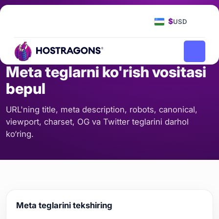
Bosh Sahifa
Vositalar
Meta teglarni ko'rish vositasi bepul
/
/
$
USD
SEO VA KONTENT
Meta teglarni ko'rish vositasi
bepul
URL'ning title, meta description, robots, canonical,
viewport, charset, OG va Twitter teglarini darhol
ko‘ring.
Meta teglarini tekshiring