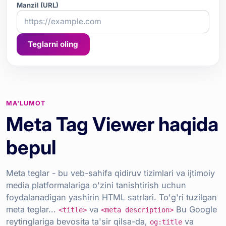
Manzil (URL)
Teglarni oling
MA'LUMOT
Meta Tag Viewer haqida
bepul
Meta teglar - bu veb-sahifa qidiruv tizimlari va ijtimoiy
media platformalariga o'zini tanishtirish uchun
foydalanadigan yashirin HTML satrlari. To'g'ri tuzilgan
meta teglar...
va
Bu Google
<title>
<meta description>
reytinglariga bevosita ta'sir qilsa-da,
va
og:title