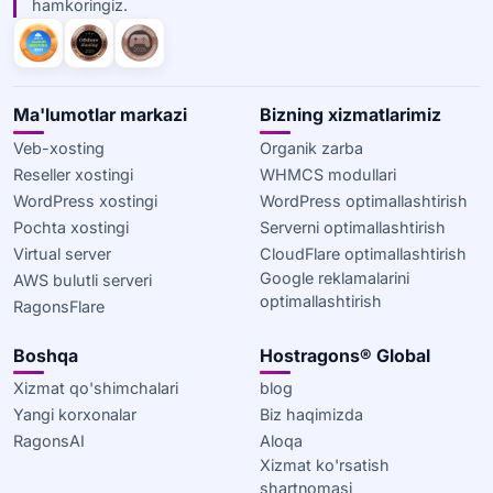
hamkoringiz.
Ma'lumotlar markazi
Bizning xizmatlarimiz
Veb-xosting
Organik zarba
Reseller xostingi
WHMCS modullari
WordPress xostingi
WordPress optimallashtirish
Pochta xostingi
Serverni optimallashtirish
Virtual server
CloudFlare optimallashtirish
Google reklamalarini
AWS bulutli serveri
optimallashtirish
RagonsFlare
Boshqa
Hostragons® Global
Xizmat qo'shimchalari
blog
Yangi korxonalar
Biz haqimizda
RagonsAI
Aloqa
Xizmat ko'rsatish
shartnomasi