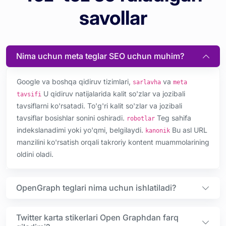
savollar
Nima uchun meta teglar SEO uchun muhim?
Google va boshqa qidiruv tizimlari,
va
sarlavha
meta
U qidiruv natijalarida kalit so'zlar va jozibali
tavsifi
tavsiflarni ko'rsatadi. To'g'ri kalit so'zlar va jozibali
tavsiflar bosishlar sonini oshiradi.
Teg sahifa
robotlar
indekslanadimi yoki yo'qmi, belgilaydi.
Bu asl URL
kanonik
manzilini ko'rsatish orqali takroriy kontent muammolarining
oldini oladi.
OpenGraph teglari nima uchun ishlatiladi?
Twitter karta stikerlari Open Graphdan farq