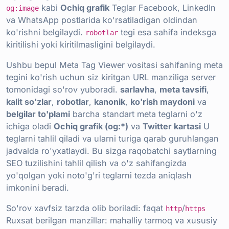
kabi
Ochiq grafik
Teglar Facebook, LinkedIn
og:image
va WhatsApp postlarida ko'rsatiladigan oldindan
ko'rishni belgilaydi.
tegi esa sahifa indeksga
robotlar
kiritilishi yoki kiritilmasligini belgilaydi.
Ushbu bepul Meta Tag Viewer vositasi sahifaning meta
tegini ko'rish uchun siz kiritgan URL manziliga server
tomonidagi so'rov yuboradi.
sarlavha
,
meta tavsifi
,
kalit so'zlar
,
robotlar
,
kanonik
,
ko'rish maydoni
va
belgilar to'plami
barcha standart meta teglarni o'z
ichiga oladi
Ochiq grafik (og:*)
va
Twitter kartasi
U
teglarni tahlil qiladi va ularni turiga qarab guruhlangan
jadvalda ro'yxatlaydi. Bu sizga raqobatchi saytlarning
SEO tuzilishini tahlil qilish va o'z sahifangizda
yo'qolgan yoki noto'g'ri teglarni tezda aniqlash
imkonini beradi.
So'rov xavfsiz tarzda olib boriladi: faqat
/
http
https
Ruxsat berilgan manzillar: mahalliy tarmoq va xususiy