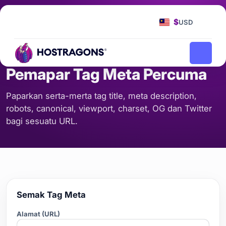
Laman Utama
Alat
Pemapar Tag Meta Percuma
/
/
$
USD
SEO & KANDUNGAN
Pemapar Tag Meta Percuma
Paparkan serta-merta tag title, meta description,
robots, canonical, viewport, charset, OG dan Twitter
bagi sesuatu URL.
Semak Tag Meta
Alamat (URL)