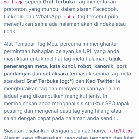
seperti
Graf Terbuka
Tag menentukan
og:image
pratonton yang muncul dalam siaran Facebook,
LinkedIn dan WhatsApp.
tag tersebut pula
robot
menentukan sama ada halaman akan diindeks atau
tidak.
Alat Pemapar Tag Meta percuma ini menghantar
permintaan bahagian pelayan ke URL yang anda
masukkan untuk melihat tag meta halaman.
tajuk
,
penerangan meta
,
kata kunci
,
robot
,
kanonik
,
port
pandangan
dan
set aksara
termasuk semua tag meta
standard
Graf Terbuka (og:*)
dan
Kad Twitter
Ia
menghuraikan tag dan menyenaraikannya dalam
jadual yang dikumpulkan mengikut jenis. Ini
membolehkan anda menganalisis struktur SEO tapak
pesaing dan mengenal pasti tag yang hilang atau
salah dengan cepat pada halaman anda sendiri.
Siasatan dijalankan dengan selamat: hanya
/
http
https
Alamat yang dibenarkan: rangkaian tempatan dan julat