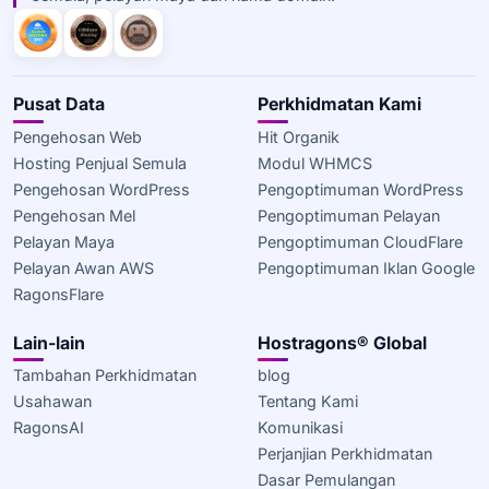
Pusat Data
Perkhidmatan Kami
Pengehosan Web
Hit Organik
Hosting Penjual Semula
Modul WHMCS
Pengehosan WordPress
Pengoptimuman WordPress
Pengehosan Mel
Pengoptimuman Pelayan
Pelayan Maya
Pengoptimuman CloudFlare
Pelayan Awan AWS
Pengoptimuman Iklan Google
RagonsFlare
Lain-lain
Hostragons® Global
Tambahan Perkhidmatan
blog
Usahawan
Tentang Kami
RagonsAI
Komunikasi
Perjanjian Perkhidmatan
Dasar Pemulangan