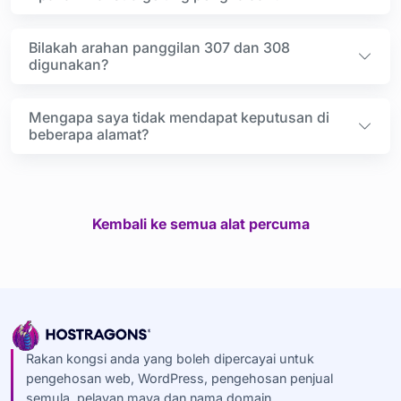
Bilakah arahan panggilan 307 dan 308
digunakan?
Mengapa saya tidak mendapat keputusan di
beberapa alamat?
Kembali ke semua alat percuma
Rakan kongsi anda yang boleh dipercayai untuk
pengehosan web, WordPress, pengehosan penjual
semula, pelayan maya dan nama domain.