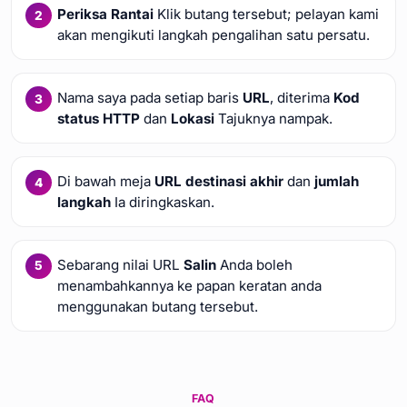
Periksa Rantai
Klik butang tersebut; pelayan kami
akan mengikuti langkah pengalihan satu persatu.
Nama saya pada setiap baris
URL
, diterima
Kod
status HTTP
dan
Lokasi
Tajuknya nampak.
Di bawah meja
URL destinasi akhir
dan
jumlah
langkah
Ia diringkaskan.
Sebarang nilai URL
Salin
Anda boleh
menambahkannya ke papan keratan anda
menggunakan butang tersebut.
FAQ