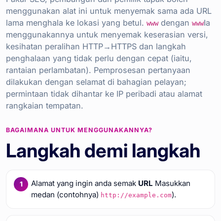
menggunakan alat ini untuk menyemak sama ada URL
lama menghala ke lokasi yang betul.
dengan
Ia
www
www
menggunakannya untuk menyemak keserasian versi,
kesihatan peralihan HTTP→HTTPS dan langkah
penghalaan yang tidak perlu dengan cepat (iaitu,
rantaian perlambatan). Pemprosesan pertanyaan
dilakukan dengan selamat di bahagian pelayan;
permintaan tidak dihantar ke IP peribadi atau alamat
rangkaian tempatan.
BAGAIMANA UNTUK MENGGUNAKANNYA?
Langkah demi langkah
Alamat yang ingin anda semak
URL
Masukkan
medan (contohnya)
).
http://example.com