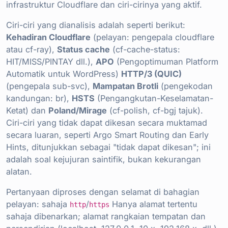
infrastruktur Cloudflare dan ciri-cirinya yang aktif.
Ciri-ciri yang dianalisis adalah seperti berikut:
Kehadiran Cloudflare
(pelayan: pengepala cloudflare
atau cf-ray),
Status cache
(cf-cache-status:
HIT/MISS/PINTAY dll.),
APO
(Pengoptimuman Platform
Automatik untuk WordPress)
HTTP/3 (QUIC)
(pengepala sub-svc),
Mampatan Brotli
(pengekodan
kandungan: br),
HSTS
(Pengangkutan-Keselamatan-
Ketat) dan
Poland/Mirage
(cf-polish, cf-bgj tajuk).
Ciri-ciri yang tidak dapat dikesan secara muktamad
secara luaran, seperti Argo Smart Routing dan Early
Hints, ditunjukkan sebagai "tidak dapat dikesan"; ini
adalah soal kejujuran saintifik, bukan kekurangan
alatan.
Pertanyaan diproses dengan selamat di bahagian
pelayan: sahaja
/
Hanya alamat tertentu
http
https
sahaja dibenarkan; alamat rangkaian tempatan dan