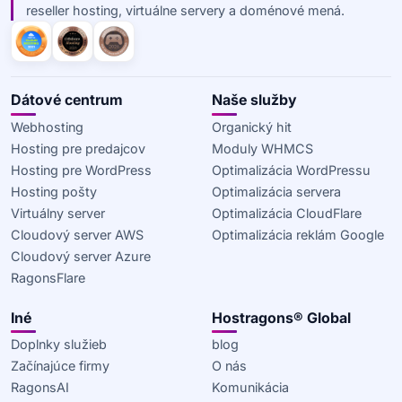
reseller hosting, virtuálne servery a doménové mená.
Dátové centrum
Naše služby
Webhosting
Organický hit
Hosting pre predajcov
Moduly WHMCS
Hosting pre WordPress
Optimalizácia WordPressu
Hosting pošty
Optimalizácia servera
Virtuálny server
Optimalizácia CloudFlare
Cloudový server AWS
Optimalizácia reklám Google
Cloudový server Azure
RagonsFlare
Iné
Hostragons® Global
Doplnky služieb
blog
Začínajúce firmy
O nás
RagonsAI
Komunikácia