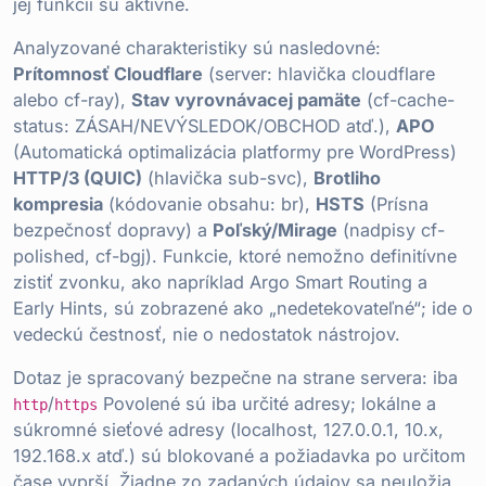
jej funkcií sú aktívne.
Analyzované charakteristiky sú nasledovné:
Prítomnosť Cloudflare
(server: hlavička cloudflare
alebo cf-ray),
Stav vyrovnávacej pamäte
(cf-cache-
status: ZÁSAH/NEVÝSLEDOK/OBCHOD atď.),
APO
(Automatická optimalizácia platformy pre WordPress)
HTTP/3 (QUIC)
(hlavička sub-svc),
Brotliho
kompresia
(kódovanie obsahu: br),
HSTS
(Prísna
bezpečnosť dopravy) a
Poľský/Mirage
(nadpisy cf-
polished, cf-bgj). Funkcie, ktoré nemožno definitívne
zistiť zvonku, ako napríklad Argo Smart Routing a
Early Hints, sú zobrazené ako „nedetekovateľné“; ide o
vedeckú čestnosť, nie o nedostatok nástrojov.
Dotaz je spracovaný bezpečne na strane servera: iba
/
Povolené sú iba určité adresy; lokálne a
http
https
súkromné sieťové adresy (localhost, 127.0.0.1, 10.x,
192.168.x atď.) sú blokované a požiadavka po určitom
čase vyprší. Žiadne zo zadaných údajov sa neuložia.