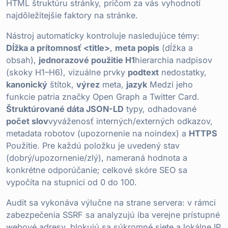
HTML štruktúru stránky, pričom za vás vyhodnotí
najdôležitejšie faktory na stránke.
Nástroj automaticky kontroluje nasledujúce témy:
Dĺžka a prítomnosť <title>
,
meta popis
(dĺžka a
obsah),
jednorazové použitie H1
hierarchia nadpisov
(skoky H1–H6), vizuálne prvky
podtext
nedostatky,
kanonický
štítok,
výrez
meta,
jazyk
Medzi jeho
funkcie patria značky Open Graph a Twitter Card.
Štruktúrované dáta JSON-LD
typy, odhadované
počet slov
vyváženosť interných/externých odkazov,
metadata robotov (upozornenie na noindex) a
HTTPS
Použitie. Pre každú položku je uvedený stav
(dobrý/upozornenie/zlý), nameraná hodnota a
konkrétne odporúčanie; celkové skóre SEO sa
vypočíta na stupnici od 0 do 100.
Audit sa vykonáva výlučne na strane servera: v rámci
zabezpečenia SSRF sa analyzujú iba verejne prístupné
webové adresy, blokujú sa súkromné siete a lokálne IP