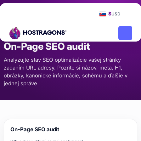
Domovská stránka
Nástroje
On-Page SEO audit
/
/
$
USD
SEO A OBSAH
On-Page SEO audit
Analyzujte stav SEO optimalizácie vašej stránky
zadaním URL adresy. Pozrite si názov, meta, H1,
obrázky, kanonické informácie, schému a ďalšie v
jednej správe.
On-Page SEO audit