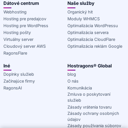
Dátové centrum
Naše služby
Webhosting
Organický hit
Hosting pre predajcov
Moduly WHMCS
Hosting pre WordPress
Optimalizácia WordPressu
Hosting pošty
Optimalizácia servera
Virtuálny server
Optimalizácia CloudFlare
Cloudový server AWS
Optimalizácia reklám Google
RagonsFlare
Iné
Hostragons® Global
Doplnky služieb
blog
Začínajúce firmy
O nás
RagonsAI
Komunikácia
Zmluva o poskytovaní
služieb
Zásady vrátenia tovaru
Zásady ochrany osobných
údajov
Zásady používania súborov