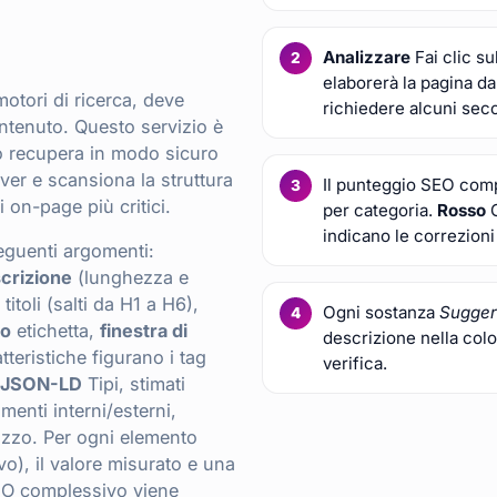
Analizzare
Fai clic s
elaborerà la pagina d
otori di ricerca, deve
richiedere alcuni seco
contenuto. Questo servizio è
 recupera in modo sicuro
ver e scansiona la struttura
Il punteggio SEO compl
 on-page più critici.
per categoria.
Rosso
G
indicano le correzioni
eguenti argomenti:
crizione
(lunghezza e
titoli (salti da H1 a H6),
Ogni sostanza
Sugger
co
etichetta,
finestra di
descrizione nella colo
tteristiche figurano i tag
verifica.
ti JSON-LD
Tipi, stimati
amenti interni/esterni,
izzo. Per ogni elemento
vo), il valore misurato e una
EO complessivo viene