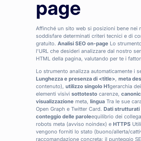
page
Affinché un sito web si posizioni bene nei m
soddisfare determinati criteri tecnici e di 
gratuito.
Analisi SEO on-page
Lo strumento
l'URL che desideri analizzare dal nostro ser
HTML della pagina, valutando per te i fattori
Lo strumento analizza automaticamente i s
Lunghezza e presenza di <title>
,
meta des
contenuto),
utilizzo singolo H1
gerarchia dei 
elementi visivi
sottotesto
carenze,
canoni
visualizzazione
meta,
lingua
Tra le sue cara
Open Graph e Twitter Card.
Dati struttura
conteggio delle parole
equilibrio dei colleg
robots meta (avviso noindex) e
HTTPS
Util
vengono forniti lo stato (buono/allerta/catti
raccomandazione concreta; il punteggio S