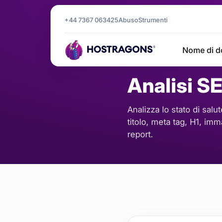
+44 7367 063425
Abuso
Strumenti
Pagina iniziale
Strumenti
Anal
/
/
Nome di d
SEO E CONTENUTI
Analisi S
Analizza lo stato di sal
titolo, meta tag, H1, im
report.