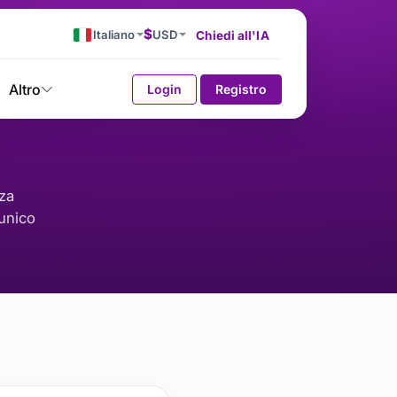
$
Italiano
USD
Chiedi all'IA
Altro
Login
Registro
za
 unico