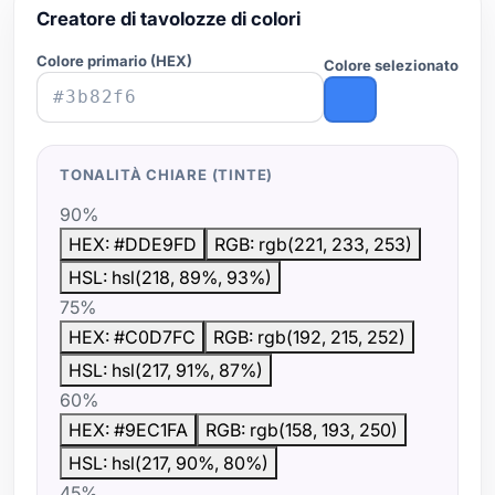
Creatore di tavolozze di colori
Colore primario (HEX)
Colore selezionato
TONALITÀ CHIARE (TINTE)
90%
HEX: #DDE9FD
RGB: rgb(221, 233, 253)
HSL: hsl(218, 89%, 93%)
75%
HEX: #C0D7FC
RGB: rgb(192, 215, 252)
HSL: hsl(217, 91%, 87%)
60%
HEX: #9EC1FA
RGB: rgb(158, 193, 250)
HSL: hsl(217, 90%, 80%)
45%