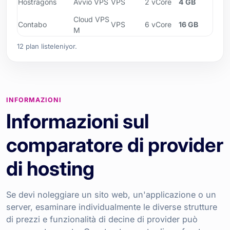
Hostragons
Avvio VPS
VPS
2 vCore
4 GB
GB
Cloud VPS
NV
Contabo
VPS
6 vCore
16 GB
M
400
12 plan listeleniyor.
INFORMAZIONI
Informazioni sul
comparatore di provider
di hosting
Se devi noleggiare un sito web, un'applicazione o un
server, esaminare individualmente le diverse strutture
di prezzi e funzionalità di decine di provider può