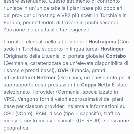
essere estenuante. Questo strumento di confronto
riunisce in un'unica tabella i piani base più popolari
dei provider di hosting e VPS più scelti in Turchia e in
Europa, permettendoti di trovare in pochi secondi
l'opzione più adatta alle tue esigenze.
I fornitori elencati nella tabella sono:
Hostragons
(Con
sede in Turchia, supporto in lingua turca)
Hostinger
(Originario della Lituania, di portata globale)
Contabo
(Germania, caratterizzata da un'elevata disponibilità di
risorse e prezzi bassi),
OVH
(Francia, grandi
infrastrutture)
Hetzner
(Germania, un paese noto per il
suo rapporto costi-prestazioni) e
Coppa Netta
È stato
selezionato il provider (Germania, specializzato in
VPS). Vengono forniti valori approssimativi dei piani
base per ciascun provider, insieme a informazioni su
CPU (vCore), RAM, disco (tipo + capacità), traffico
mensile, costo mensile stimato (USD/EUR) e posizione
geografica.