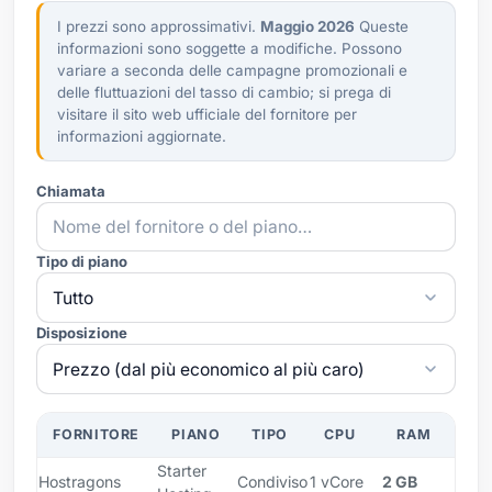
I prezzi sono approssimativi.
Maggio 2026
Queste
informazioni sono soggette a modifiche. Possono
variare a seconda delle campagne promozionali e
delle fluttuazioni del tasso di cambio; si prega di
visitare il sito web ufficiale del fornitore per
informazioni aggiornate.
Chiamata
Tipo di piano
Disposizione
FORNITORE
PIANO
TIPO
CPU
RAM
DI
Starter
SSD
Hostragons
Condiviso
1 vCore
2 GB