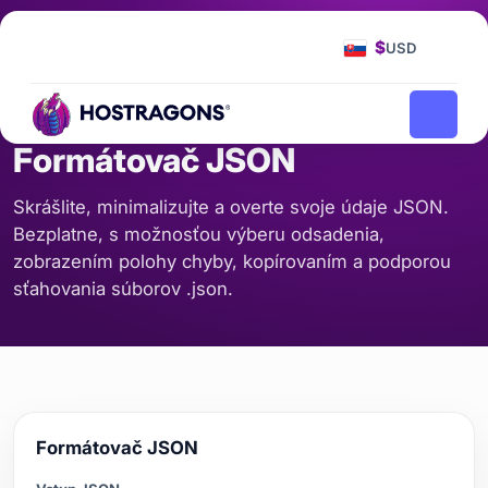
Domovská stránka
Nástroje
Formátovač JSON
/
/
$
USD
KÓD A FORMÁT
Formátovač JSON
Skrášlite, minimalizujte a overte svoje údaje JSON.
Bezplatne, s možnosťou výberu odsadenia,
zobrazením polohy chyby, kopírovaním a podporou
sťahovania súborov .json.
Formátovač JSON