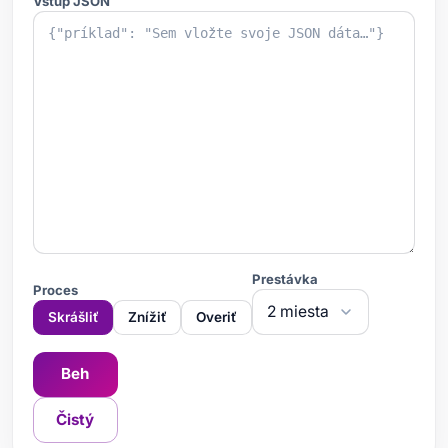
Vstup JSON
Prestávka
Proces
Skrášliť
Znížiť
Overiť
Beh
Čistý