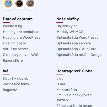
Dátové centrum
Naše služby
Webhosting
Organický hit
Hosting pre predajcov
Moduly WHMCS
Hosting pre WordPress
Optimalizácia WordPressu
Hosting pošty
Optimalizácia servera
Virtuálny server
Optimalizácia CloudFlare
Cloudový server AWS
Optimalizácia reklám Google
RagonsFlare
Iné
Hostragons® Global
Doplnky služieb
blog
Začínajúce firmy
O nás
RagonsAI
Komunikácia
Zmluva o poskytovaní
služieb
Zásady vrátenia tovaru