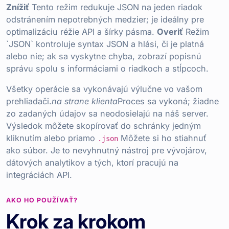
Znížiť
Tento režim redukuje JSON na jeden riadok
odstránením nepotrebných medzier; je ideálny pre
optimalizáciu réžie API a šírky pásma.
Overiť
Režim
`JSON` kontroluje syntax JSON a hlási, či je platná
alebo nie; ak sa vyskytne chyba, zobrazí popisnú
správu spolu s informáciami o riadkoch a stĺpcoch.
Všetky operácie sa vykonávajú výlučne vo vašom
prehliadači.
na strane klienta
Proces sa vykoná; žiadne
zo zadaných údajov sa neodosielajú na náš server.
Výsledok môžete skopírovať do schránky jedným
kliknutím alebo priamo
Môžete si ho stiahnuť
.json
ako súbor. Je to nevyhnutný nástroj pre vývojárov,
dátových analytikov a tých, ktorí pracujú na
integráciách API.
AKO HO POUŽÍVAŤ?
Krok za krokom