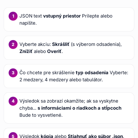
JSON text
vstupný priestor
Prilepte alebo
napíšte.
Vyberte akciu:
Skrášliť
(s výberom odsadenia),
Znížiť
alebo
Overiť
.
Čo chcete pre skrášlenie
typ odsadenia
Vyberte:
2 medzery, 4 medzery alebo tabulátor.
Výsledok sa zobrazí okamžite; ak sa vyskytne
chyba...
s informáciami o riadkoch a stĺpcoch
Bude to vysvetlené.
Výsledok
kópia
alebo
Stiahnuť ako súbor .json
.