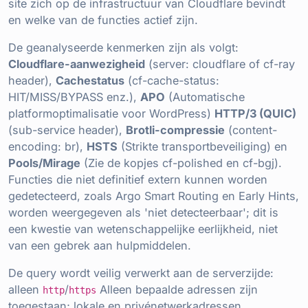
site zich op de infrastructuur van Cloudflare bevindt
en welke van de functies actief zijn.
De geanalyseerde kenmerken zijn als volgt:
Cloudflare-aanwezigheid
(server: cloudflare of cf-ray
header),
Cachestatus
(cf-cache-status:
HIT/MISS/BYPASS enz.),
APO
(Automatische
platformoptimalisatie voor WordPress)
HTTP/3 (QUIC)
(sub-service header),
Brotli-compressie
(content-
encoding: br),
HSTS
(Strikte transportbeveiliging) en
Pools/Mirage
(Zie de kopjes cf-polished en cf-bgj).
Functies die niet definitief extern kunnen worden
gedetecteerd, zoals Argo Smart Routing en Early Hints,
worden weergegeven als 'niet detecteerbaar'; dit is
een kwestie van wetenschappelijke eerlijkheid, niet
van een gebrek aan hulpmiddelen.
De query wordt veilig verwerkt aan de serverzijde:
alleen
/
Alleen bepaalde adressen zijn
http
https
toegestaan; lokale en privénetwerkadressen