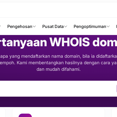
Carian WHOIS
Pengehosan
Pusat Data
Pengoptimuman
rtanyaan WHOIS dom
iapa yang mendaftarkan nama domain, bila ia didaftarka
 tempoh. Kami membentangkan hasilnya dengan cara y
dan mudah difahami.