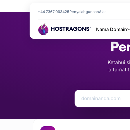
Laman Utama
Penyelidikan WHOIS
+44 7367 063425
Penyalahgunaan
Alat
Nama Domain
Pe
Ketahui s
ia tamat