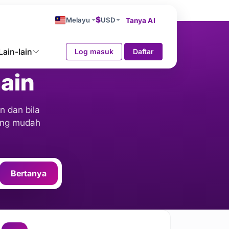
$
Melayu
USD
Tanya AI
Lain-lain
Log masuk
Daftar
ain
n dan bila
ang mudah
Bertanya