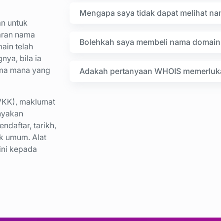
Mengapa saya tidak dapat melihat n
an untuk
aran nama
Bolehkah saya membeli nama domain 
ain telah
ya, bila ia
nama mana yang
Adakah pertanyaan WHOIS memerluk
VKK), maklumat
nyakan
daftar, tarikh,
uk umum. Alat
ini kepada