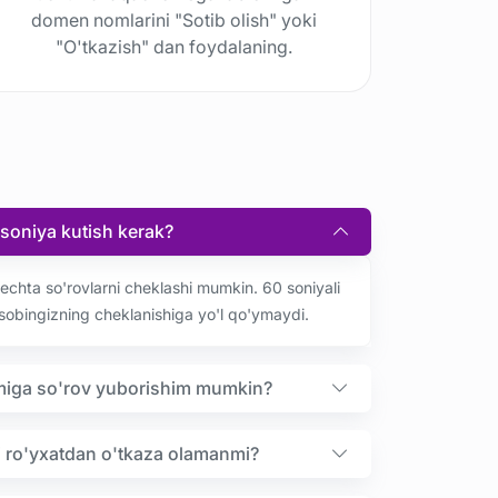
domen nomlarini "Sotib olish" yoki
"O'tkazish" dan foydalaning.
 soniya kutish kerak?
nechta so'rovlarni cheklashi mumkin. 60 soniyali
 hisobingizning cheklanishiga yo'l qo'ymaydi.
miga so'rov yuborishim mumkin?
 ro'yxatdan o'tkaza olamanmi?