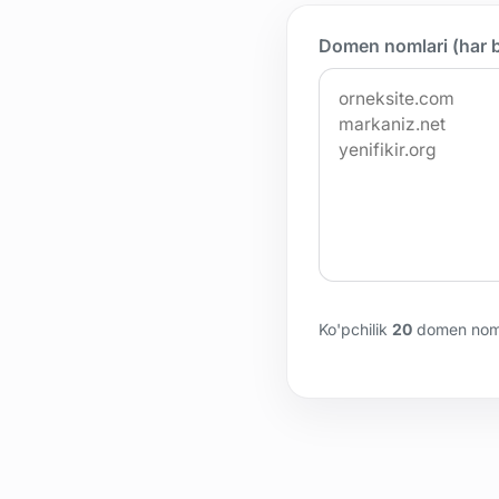
Domen nomlari (har b
Ko'pchilik
20
domen nomi 