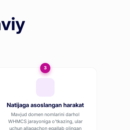
viy
3
Natijaga asoslangan harakat
Mavjud domen nomlarini darhol
WHMCS jarayoniga o'tkazing, ular
uchun allaqachon egallab olingan