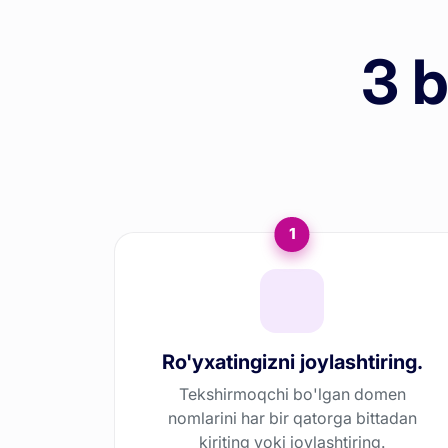
3 
1
Ro'yxatingizni joylashtiring.
Tekshirmoqchi bo'lgan domen
nomlarini har bir qatorga bittadan
kiriting yoki joylashtiring.