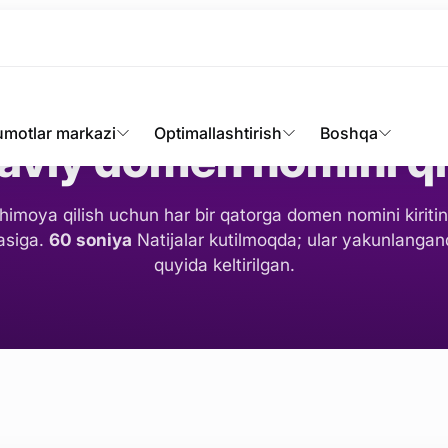
Ommaviy so'rov
umotlar markazi
Optimallashtirish
Boshqa
iy domen nomini qi
himoya qilish uchun har bir qatorga domen nomini kiritin
asiga.
60 soniya
Natijalar kutilmoqda; ular yakunlanga
quyida keltirilgan.