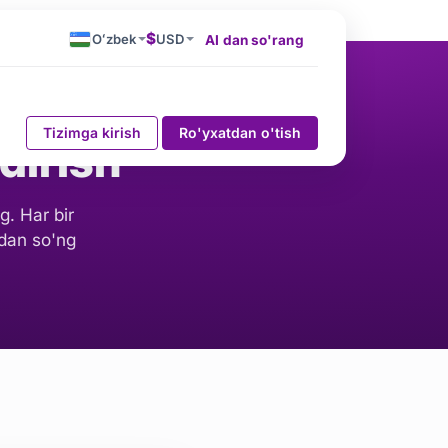
$
Oʻzbek
USD
AI dan so'rang
Tizimga kirish
Ro'yxatdan o'tish
dirish
g. Har bir
ndan so'ng