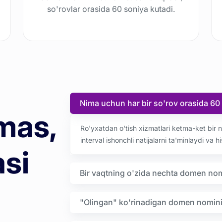
so'rovlar orasida 60 soniya kutadi.
Nima uchun har bir so'rov orasida 60
mas,
Ro'yxatdan o'tish xizmatlari ketma-ket bir 
interval ishonchli natijalarni ta'minlaydi va
asi
Bir vaqtning o'zida nechta domen no
"Olingan" ko'rinadigan domen nomini