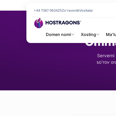
Bosh sahifa
Ommaviy so'rov
+44 7367 063425
Zo'ravonlik
Vositalar
Domen nomi
Xosting
Ma'l
Ommav
Serverni 
so'rov or