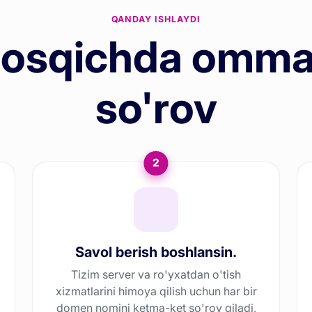
QANDAY ISHLAYDI
bosqichda omma
so'rov
2
Savol berish boshlansin.
Tizim server va ro'yxatdan o'tish
xizmatlarini himoya qilish uchun har bir
domen nomini ketma-ket so'rov qiladi,