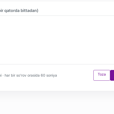
ir qatorda bittadan)
Toza
· har bir so'rov orasida 60 soniya