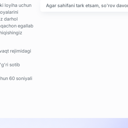
i loyiha uchun
Agar sahifani tark etsam, so'rov dav
oyalarini
iz darhol
laqachon egallab
hiqishingiz
vaqt rejimidagi
g'ri sotib
chun 60 soniyali