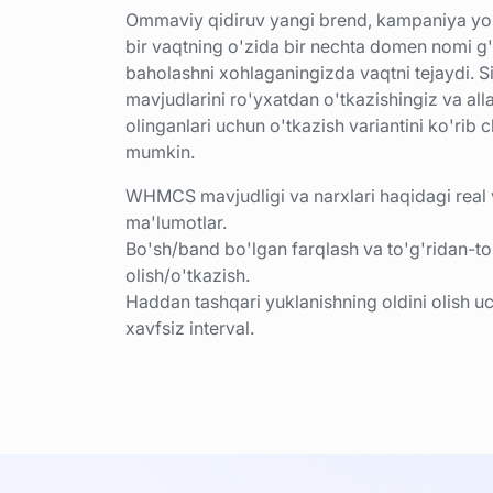
Ommaviy qidiruv yangi brend, kampaniya yok
bir vaqtning o'zida bir nechta domen nomi g'
baholashni xohlaganingizda vaqtni tejaydi. S
mavjudlarini ro'yxatdan o'tkazishingiz va al
olinganlari uchun o'tkazish variantini ko'rib c
mumkin.
WHMCS mavjudligi va narxlari haqidagi real 
ma'lumotlar.
Bo'sh/band bo'lgan farqlash va to'g'ridan-to'
olish/o'tkazish.
Haddan tashqari yuklanishning oldini olish u
xavfsiz interval.