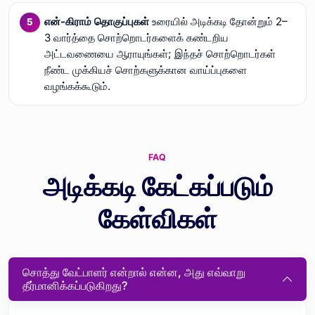
என்-கிராம் தொகுப்புகள்
உரையில் அடிக்கடி தோன்றும் 2–
3 வார்த்தை சொற்றொடர்களைக் கண்டறிய
அட்டவணையை ஆராயுங்கள்; இந்தச் சொற்றொடர்கள்
நீண்ட முக்கியச் சொற்களுக்கான வாய்ப்புகளை
வழங்கக்கூடும்.
FAQ
அடிக்கடி கேட்கப்படும்
கேள்விகள்
சொத்து வேட்பாளர் என்றால் என்ன, அது எவ்வாறு
தீர்மானிக்கப்படுகிறது?