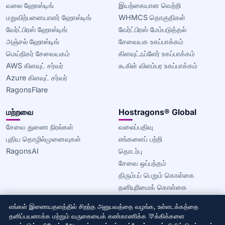
வலை ஹோஸ்டிங்
இயற்கையான வெற்றி
மறுவிற்பனையாளர் ஹோஸ்டிங்
WHMCS தொகுதிகள்
வேர்ட்பிரஸ் ஹோஸ்டிங்
வேர்ட்பிரஸ் மேம்படுத்தல்
அஞ்சல் ஹோஸ்டிங்
சேவையக உகப்பாக்கம்
மெய்நிகர் சேவையகம்
கிளவுட்ஃப்ளேர் உகப்பாக்கம்
AWS கிளவுட் சர்வர்
கூகிள் விளம்பர உகப்பாக்கம்
Azure கிளவுட் சர்வர்
RagonsFlare
மற்றவை
Hostragons® Global
சேவை துணை நிரல்கள்
வலைப்பதிவு
புதிய தொழில்முனைவுகள்
எங்களைப் பற்றி
RagonsAI
தொடர்பு
சேவை ஒப்பந்தம்
திரும்பப் பெறும் கொள்கை
தனியுரிமைக் கொள்கை
குக்கீ கொள்கை
எங்கள் இணையதளத்தில் சிறந்த அனுபவத்தை வழங்க, உள்ளடக்கத்தை
தனிப்பயனாக்க மற்றும் வருகையைக் கண்காணிக்க 쿠க்கிக்களை
© 2020–2026 Hostragons® Global —
Draconis Infrastructure,