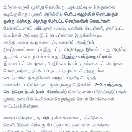
இந்தக் கருவி மூன்று வெவ்வேறு பகுப்பாய்வு அடுக்குகளை
வழங்குகிறது: முதல் அடுக்கில்
பெரிய எழுத்தில் தொடங்கும்
ஒன்று அல்லது அதற்கு மேற்பட்ட சொற்களின் தொடர்கள்
மேலோட்டமாகப் பார்ப்பதன் மூலம், வணிகப் பெயர்கள், தனிப்பட்ட
பெயர்கள் அல்லது இடப் பெயர்களாக இருக்கக்கூடிய
சாத்தியமான கூறுகளையும், உரையில் அவற்றின்
நிகழ்வெண்ணையும் இது பட்டியலிடுகிறது. இரண்டாவது அடுக்கு
துருக்கிய மொழியில் உள்ளது.
நிறுத்த-வார்த்தை பட்டியல்
இணைப்புச் சொற்கள், பிரதிப்பெயர்கள், முன்னிடைச் சொற்கள்
போன்றவற்றை நீக்கிய பிறகு, மீதமுள்ள அர்த்தமுள்ள
சொற்களின் நிகழ்வெண் மற்றும் சதவீத அடர்த்தி
கணக்கிடப்படுகின்றன. மூன்றாவது அடுக்கில்,
2–3 வார்த்தை
சொற்றொடர்கள் (என்-கிராம்கள்)
சொற்களைப் பிரித்தெடுப்பதன்
மூலம், உரையில் ஆதிக்கம் செலுத்தும் சொல் சேர்க்கைகள்
காட்டப்படுகின்றன.
வலைப்பதிவுகள், தயாரிப்பு விளக்கங்கள், பத்திரிகை
வெளியீடுகள் அல்லது போட்டியாளர் தள உள்ளடக்கத்தை
மதிப்பாய்வு செய்ய, இந்தப் பகுப்பாய்வை ஒரு விரைவான