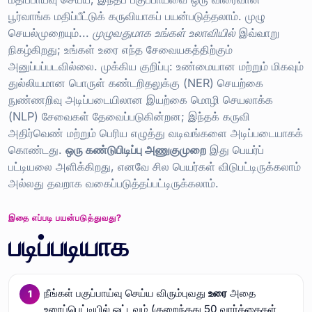
பூர்வாங்க மதிப்பீட்டுக் கருவியாகப் பயன்படுத்தலாம். முழு
செயல்முறையும்...
முழுவதுமாக உங்கள் உலாவியில்
இவ்வாறு
நிகழ்கிறது; உங்கள் உரை எந்த சேவையகத்திற்கும்
அனுப்பப்படவில்லை. முக்கிய குறிப்பு: உண்மையான மற்றும் மிகவும்
துல்லியமான பொருள் கண்டறிதலுக்கு (NER) செயற்கை
நுண்ணறிவு அடிப்படையிலான இயற்கை மொழி செயலாக்க
(NLP) சேவைகள் தேவைப்படுகின்றன; இந்தக் கருவி
அதிர்வெண் மற்றும் பெரிய எழுத்து வடிவங்களை அடிப்படையாகக்
கொண்டது.
ஒரு கண்டுபிடிப்பு அணுகுமுறை
இது பெயர்ப்
பட்டியலை அளிக்கிறது, எனவே சில பெயர்கள் விடுபட்டிருக்கலாம்
அல்லது தவறாக வகைப்படுத்தப்பட்டிருக்கலாம்.
இதை எப்படி பயன்படுத்துவது?
படிப்படியாக
நீங்கள் பகுப்பாய்வு செய்ய விரும்புவது
உரை
அதை
உரைப்பெட்டியில் ஒட்டவும் (குறைந்தது 50 வார்த்தைகள்