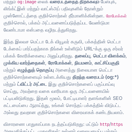
மற்றும்
லைக்
வரைபடத்தைத் திறக்கவும்
பேஸ்புக்,
og:image
லிங்க்ட்இன் மற்றும் வாட்ஸ்அப் பதிவுகளில் தோன்றும்
முன்னோட்டத்தை குறிச்சொற்கள் தீர்மானிக்கின்றன.
ரோபோக்கள்
குறிச்சொல், பக்கம் அட்டவணைப்படுத்தப்பட வேண்டுமா
வேண்டாமா என்பதை வழிநடத்துகிறது.
இந்த இலவச மெட்டா டேக் வியூவர் கருவி, பக்கத்தின் மெட்டா
டேக்கைப் பார்ப்பதற்காக நீங்கள் உள்ளிடும் URL-க்கு ஒரு சர்வர்
பக்கக் கோரிக்கையை அனுப்புகிறது.
தலைப்பு
,
மெட்டா விளக்கம்
,
முக்கிய வார்த்தைகள்
,
ரோபோக்கள்
,
நியமனம்
,
காட்சிப்பகுதி
மற்றும்
எழுத்துத் தொகுப்பு
அனைத்து நிலையான மெட்டா
குறிச்சொற்களையும் உள்ளடக்கியது
திறந்த வரைபடம் (og:*)
மற்றும்
ட்விட்டர் அட்டை
இது குறிச்சொற்களைப் பகுப்பாய்வு
செய்து, அவற்றை வகை வாரியாக ஒரு அட்டவணையில்
பட்டியலிடுகிறது. இதன் மூலம், போட்டியாளர் தளங்களின் SEO
கட்டமைப்பை ஆராய்ந்து, உங்கள் சொந்தப் பக்கத்தில் விடுபட்ட
அல்லது தவறான குறிச்சொற்களை விரைவாகக் கண்டறியலாம்.
விசாரணை பாதுகாப்பாக நடத்தப்படுகிறது: மட்டும்
/
http
https
அனுமதிக்கப்பட்ட முகவரிகள்: உள்ளூர் வலையமைப்பு மற்றும்