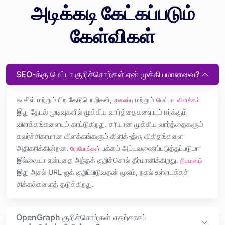
அடிக்கடி கேட்கப்படும்
கேள்விகள்
SEO-க்கு மெட்டா குறிச்சொற்கள் ஏன் முக்கியமானவை?
கூகிள் மற்றும் பிற தேடுபொறிகள்,
மற்றும்
தலைப்பு
மெட்டா விளக்கம்
இது தேடல் முடிவுகளில் முக்கிய வார்த்தைகளையும் ஈர்க்கும்
விளக்கங்களையும் காட்டுகிறது. சரியான முக்கிய வார்த்தைகளும்
கவர்ச்சிகரமான விளக்கங்களும் கிளிக்-த்ரூ விகிதங்களை
அதிகரிக்கின்றன.
பக்கம் அட்டவணைப்படுத்தப்படுமா
ரோபோக்கள்
இல்லையா என்பதை அந்தக் குறிச்சொல் தீர்மானிக்கிறது.
நியமனம்
இது அசல் URL-ஐக் குறிப்பிடுவதன் மூலம், நகல் உள்ளடக்கச்
சிக்கல்களைத் தடுக்கிறது.
OpenGraph குறிச்சொற்கள் எதற்காகப்