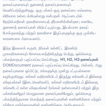
தலைப்புகளையும் துணைத் தலைப்புகளையும்
வெளிப்படுத்துகிறது. ஒரு பக்கம் ஒரு தலைப்பை எவ்வளவு
விரிவாக உள்ளடக்கியுள்ளது என்பதன் அடிப்படையில்
தேடுபொறிகள் தரவரிசையைத் தீர்மானிக்கின்றன; எனவே,
துணைத் தலைப்புகள் விடுபட்டிருப்பது, இயல்பான தரவுப்
போக்குவரத்து மற்றும் தரவரிசை இழப்புகளுக்கு ஒரு முக்கிய
காரணமாக அமையலாம்.
இந்த இலவசக் கருவி, நீங்கள் உள்ளிட்ட இரண்டு
முகவரிகளையும் சேவையகத்திலிருந்து பெற்று, ஒவ்வொரு
பக்கத்தையும் பகுப்பாய்வு செய்கிறது.
H1, H2, H3 தலைப்புகள்
DOMDocument தரவைப் பகுப்பாய்வு செய்கிறது. பின்னர், அது
தலைப்புகளை ஒப்பிட்டு, உங்களுக்கு மூன்று பட்டியல்களை
வழங்குகிறது:
உங்கள் எதிராளியிடம் இருந்து உங்களிடம் இல்லாத
விஷயங்கள்
(இடைவெளிகள்),
உங்கள் எதிராளியிடம் இல்லாத,
உங்களிடம் உள்ள விஷயங்கள்
(உங்கள் நன்மைகள்) மற்றும்
இரு
பக்கங்களிலும் பொதுவான தலைப்புகள்
மேலும், ஒவ்வொரு
பக்கத்திற்குமான மொத்தத் தலைப்புகளின் எண்ணிக்கை மற்றும்
உத்தேச வார்த்தைகளின் எண்ணிக்கை ஆகியவையும்