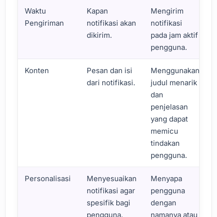
Waktu
Kapan
Mengirim
Pengiriman
notifikasi akan
notifikasi
dikirim.
pada jam aktif
pengguna.
Konten
Pesan dan isi
Menggunakan
dari notifikasi.
judul menarik
dan
penjelasan
yang dapat
memicu
tindakan
pengguna.
Personalisasi
Menyesuaikan
Menyapa
notifikasi agar
pengguna
spesifik bagi
dengan
pengguna.
namanya atau