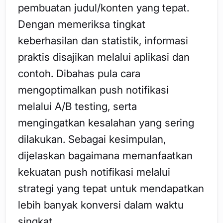
pembuatan judul/konten yang tepat.
Dengan memeriksa tingkat
keberhasilan dan statistik, informasi
praktis disajikan melalui aplikasi dan
contoh. Dibahas pula cara
mengoptimalkan push notifikasi
melalui A/B testing, serta
mengingatkan kesalahan yang sering
dilakukan. Sebagai kesimpulan,
dijelaskan bagaimana memanfaatkan
kekuatan push notifikasi melalui
strategi yang tepat untuk mendapatkan
lebih banyak konversi dalam waktu
singkat.