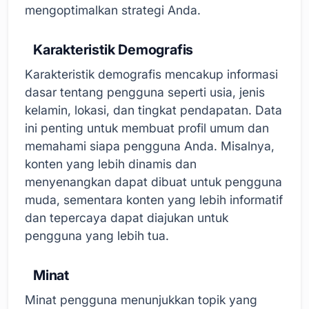
mengoptimalkan strategi Anda.
Karakteristik Demografis
Karakteristik demografis mencakup informasi
dasar tentang pengguna seperti usia, jenis
kelamin, lokasi, dan tingkat pendapatan. Data
ini penting untuk membuat profil umum dan
memahami siapa pengguna Anda. Misalnya,
konten yang lebih dinamis dan
menyenangkan dapat dibuat untuk pengguna
muda, sementara konten yang lebih informatif
dan tepercaya dapat diajukan untuk
pengguna yang lebih tua.
Minat
Minat pengguna menunjukkan topik yang