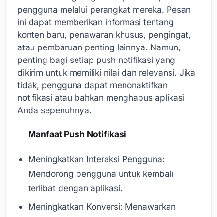
pengguna melalui perangkat mereka. Pesan
ini dapat memberikan informasi tentang
konten baru, penawaran khusus, pengingat,
atau pembaruan penting lainnya. Namun,
penting bagi setiap push notifikasi yang
dikirim untuk memiliki nilai dan relevansi. Jika
tidak, pengguna dapat menonaktifkan
notifikasi atau bahkan menghapus aplikasi
Anda sepenuhnya.
Manfaat Push Notifikasi
Meningkatkan Interaksi Pengguna:
Mendorong pengguna untuk kembali
terlibat dengan aplikasi.
Meningkatkan Konversi: Menawarkan