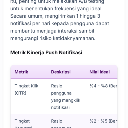
itu, penting untuk melakukan A/B testing
untuk menentukan frekuensi yang ideal.
Secara umum, mengirimkan 1 hingga 3
notifikasi per hari kepada pengguna dapat
membantu menjaga interaksi sambil
mengurangi risiko ketidaknyamanan.
Metrik Kinerja Push Notifikasi
Metrik
Deskripsi
Nilai Ideal
Tingkat Klik
Rasio
%4 - %8 (Bervarias
(CTR)
pengguna
yang mengklik
notifikasi
Tingkat
Rasio
%2 - %5 (Bervaria