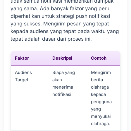
tidak semua notifikasi memberikan dampak
yang sama. Ada banyak faktor yang perlu
diperhatikan untuk strategi push notifikasi
yang sukses. Mengirim pesan yang tepat
kepada audiens yang tepat pada waktu yang
tepat adalah dasar dari proses ini.
Faktor
Deskripsi
Contoh
Audiens
Siapa yang
Mengirim
Target
akan
berita
menerima
olahraga
notifikasi.
kepada
pengguna
yang
menyukai
olahraga.