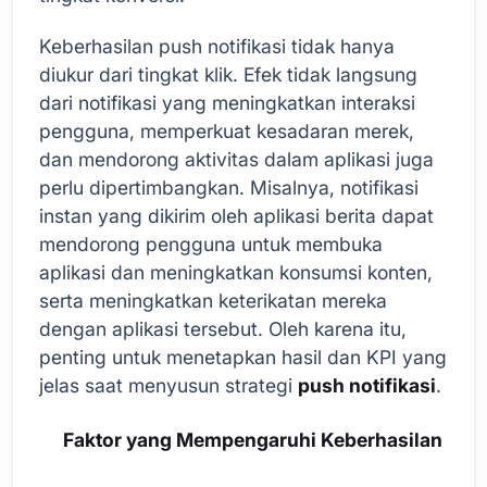
Keberhasilan push notifikasi tidak hanya
diukur dari tingkat klik. Efek tidak langsung
dari notifikasi yang meningkatkan interaksi
pengguna, memperkuat kesadaran merek,
dan mendorong aktivitas dalam aplikasi juga
perlu dipertimbangkan. Misalnya, notifikasi
instan yang dikirim oleh aplikasi berita dapat
mendorong pengguna untuk membuka
aplikasi dan meningkatkan konsumsi konten,
serta meningkatkan keterikatan mereka
dengan aplikasi tersebut. Oleh karena itu,
penting untuk menetapkan hasil dan KPI yang
jelas saat menyusun strategi
push notifikasi
.
Faktor yang Mempengaruhi Keberhasilan