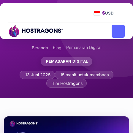
$
USD
Pemasaran Digital
Beranda
blog
PEMASARAN DIGITAL
Memanfaatkan Push Notifikasi dengan 
13 Juni 2025
15 menit untuk membaca
Tim Hostragons