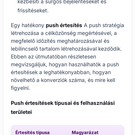
kézbesíti a sürgős bejelentéseket és
frissítéseket.
Egy hatékony
push értesítés
A push stratégia
létrehozása a célközönség megértésével, a
megfelelő időzítés meghatározásával és
lebilincselő tartalom létrehozásával kezdődik.
Ebben az útmutatóban részletesen
megvizsgáljuk, hogyan használhatók a push
értesítések a leghatékonyabban, hogyan
növelhető a konverziók száma, és mire kell
figyelni.
Push értesítések típusai és felhasználási
területei
Értesítés típusa
Magyarázat
Felh