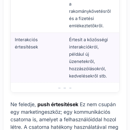
a
rakománykövetésről
és a fizetési
emlékeztetőkről.
Interakciós
Értesít a közösségi
Közö
értesítések
interakciókról,
alka
például új
fóru
üzenetekről,
közö
hozzászólásokról,
alka
kedvelésekről stb.
Bevezetés a push értesítések fontosságába
Ne feledje,
push értesítések
Ez nem csupán
egy marketingeszköz; egy kommunikációs
csatorna is, amelyet a felhasználóiddal hozol
létre. A csatorna hatékony használatával meg