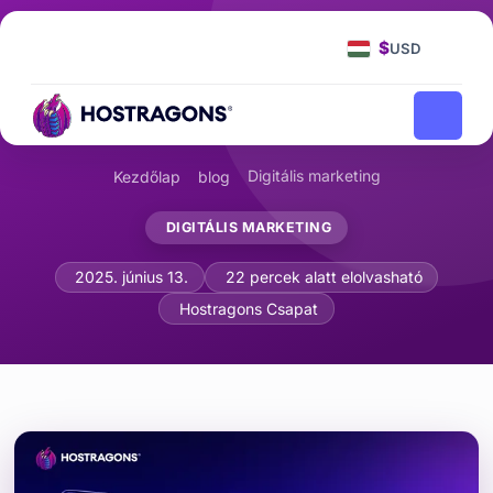
$
USD
Digitális marketing
Kezdőlap
blog
DIGITÁLIS MARKETING
Push értesítések hatékony használata
2025. június 13.
22 percek alatt elolvasható
Hostragons Csapat