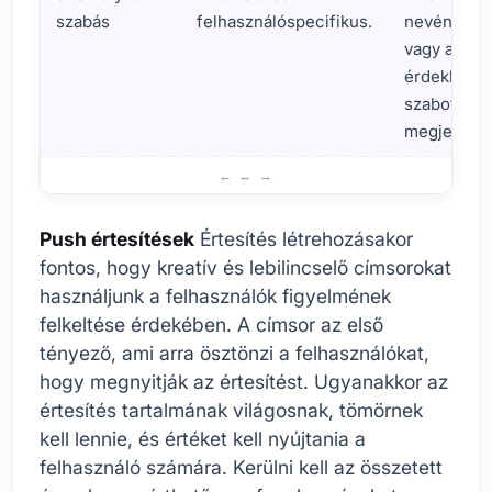
szabás
felhasználóspecifikus.
nevén szól
vagy az
érdeklődé
szabott tar
megjelenít
Hatékony Push értesítések Hogyan készítsünk?
Push értesítések
Értesítés létrehozásakor
fontos, hogy kreatív és lebilincselő címsorokat
használjunk a felhasználók figyelmének
felkeltése érdekében. A címsor az első
tényező, ami arra ösztönzi a felhasználókat,
hogy megnyitják az értesítést. Ugyanakkor az
értesítés tartalmának világosnak, tömörnek
kell lennie, és értéket kell nyújtania a
felhasználó számára. Kerülni kell az összetett