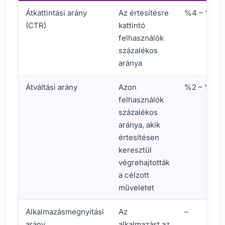
Átkattintási arány
Az értesítésre
%4 – %8 (I
(CTR)
kattintó
felhasználók
százalékos
aránya
Átváltási arány
Azon
%2 – %5 (K
felhasználók
százalékos
aránya, akik
értesítésen
keresztül
végrehajtották
a célzott
műveletet
Alkalmazásmegnyitási
Az
–
arány
alkalmazást az