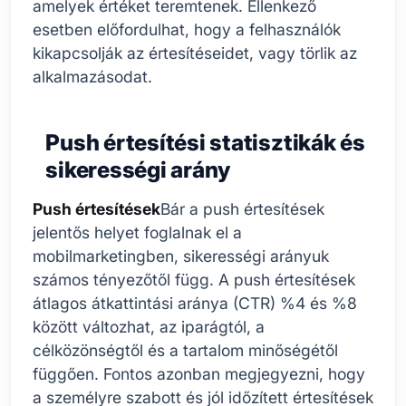
amelyek értéket teremtenek. Ellenkező
esetben előfordulhat, hogy a felhasználók
kikapcsolják az értesítéseidet, vagy törlik az
alkalmazásodat.
Push értesítési statisztikák és
sikerességi arány
Push értesítések
Bár a push értesítések
jelentős helyet foglalnak el a
mobilmarketingben, sikerességi arányuk
számos tényezőtől függ. A push értesítések
átlagos átkattintási aránya (CTR) %4 és %8
között változhat, az iparágtól, a
célközönségtől és a tartalom minőségétől
függően. Fontos azonban megjegyezni, hogy
a személyre szabott és jól időzített értesítések