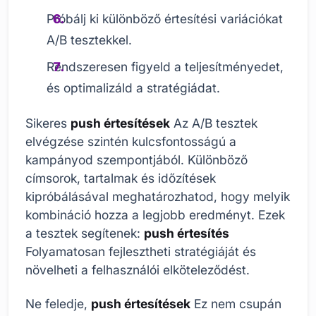
Próbálj ki különböző értesítési variációkat
A/B tesztekkel.
Rendszeresen figyeld a teljesítményedet,
és optimalizáld a stratégiádat.
Sikeres
push értesítések
Az A/B tesztek
elvégzése szintén kulcsfontosságú a
kampányod szempontjából. Különböző
címsorok, tartalmak és időzítések
kipróbálásával meghatározhatod, hogy melyik
kombináció hozza a legjobb eredményt. Ezek
a tesztek segítenek:
push értesítés
Folyamatosan fejlesztheti stratégiáját és
növelheti a felhasználói elköteleződést.
Ne feledje,
push értesítések
Ez nem csupán