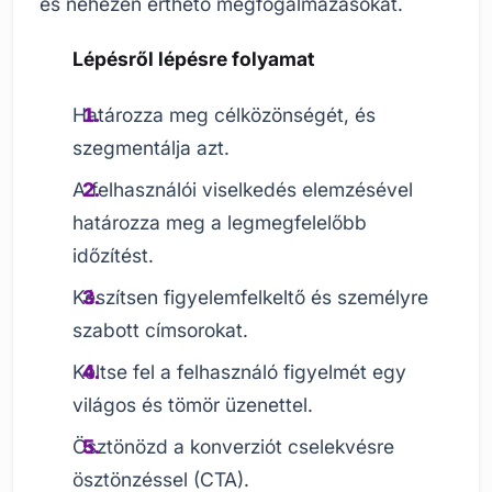
és nehezen érthető megfogalmazásokat.
Lépésről lépésre folyamat
Határozza meg célközönségét, és
szegmentálja azt.
A felhasználói viselkedés elemzésével
határozza meg a legmegfelelőbb
időzítést.
Készítsen figyelemfelkeltő és személyre
szabott címsorokat.
Keltse fel a felhasználó figyelmét egy
világos és tömör üzenettel.
Ösztönözd a konverziót cselekvésre
ösztönzéssel (CTA).