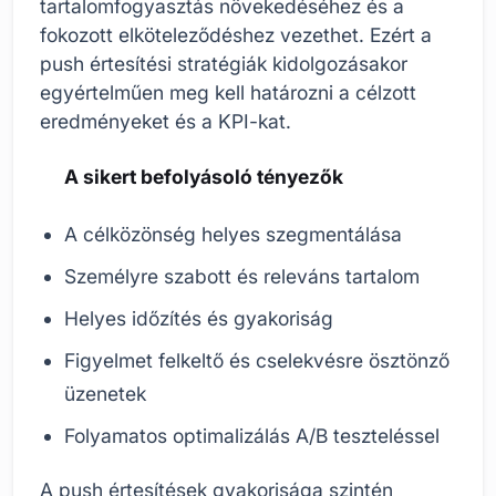
tartalomfogyasztás növekedéséhez és a
fokozott elköteleződéshez vezethet. Ezért a
push értesítési stratégiák kidolgozásakor
egyértelműen meg kell határozni a célzott
eredményeket és a KPI-kat.
A sikert befolyásoló tényezők
A célközönség helyes szegmentálása
Személyre szabott és releváns tartalom
Helyes időzítés és gyakoriság
Figyelmet felkeltő és cselekvésre ösztönző
üzenetek
Folyamatos optimalizálás A/B teszteléssel
A push értesítések gyakorisága szintén