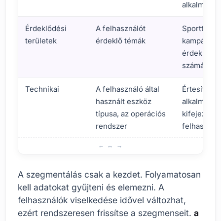
alkalmazás
Érdeklődési
A felhasználót
Sportterm
területek
érdeklő témák
kampányok 
érdeklődő 
számára
Technikai
A felhasználó által
Értesítés a
használt eszköz
alkalmazásf
típusa, az operációs
kifejezette
rendszer
felhasznál
A célközönség megértése és szegmentálása
A szegmentálás csak a kezdet. Folyamatosan
kell adatokat gyűjteni és elemezni. A
felhasználók viselkedése idővel változhat,
ezért rendszeresen frissítse a szegmenseit.
a