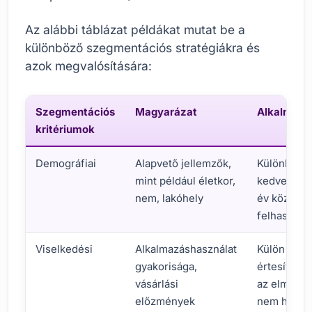
Az alábbi táblázat példákat mutat be a
különböző szegmentációs stratégiákra és
azok megvalósítására:
Szegmentációs
Magyarázat
Alkalmazá
kritériumok
Demográfiai
Alapvető jellemzők,
Különlege
mint például életkor,
kedvezmén
nem, lakóhely
év közötti 
felhasznál
Viselkedési
Alkalmazáshasználat
Külön emlé
gyakorisága,
értesítés a
vásárlási
az elmúlt 
előzmények
nem haszná