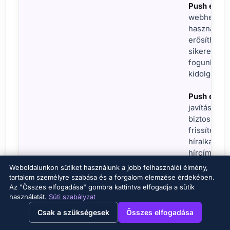
Push értes
webhelyek k
használva n
erősítheti
sikeres pé
fogunk össz
kidolgozásá
Push értes
javításának
biztosíthat
frissítések
híralkalmaz
hírcímeket 
Weboldalunkon sütiket használunk a jobb felhasználói élmény,
tartalom személyre szabása és a forgalom elemzése érdekében.
Ágazat
Az "Összes elfogadása" gombra kattintva elfogadja a sütik
használatát.
Süti szabályzat
→
×
View this page in English?
Csak a szükségesek
Összes elfogadása
E-