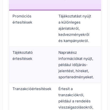
terü
Promóciós
Tájékoztatást nyújt
E-ke
értesítések
a különleges
kisk
ajánlatokról,
élelm
kedvezményekről
alka
és kampányokról.
Tájékoztató
Naprakész
Híra
értesítések
információkat nyújt,
időjá
például időjárás-
alka
jelentést, híreket,
spor
sporteredményeket.
Tranzakcióértesítések
Értesít a
E-ke
tranzakciókról,
bank
például a rendelés
alka
visszaigazolásokról,