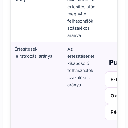
értesítés után
megnyitó
felhasználók
százalékos
aránya
Értesítések
Az
leiratkozási aránya
értesítéseket
Push 
kikapcsoló
felhasználók
százalékos
E-kere
aránya
Oktatá
Pénzüg