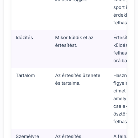
sport iránt
érdeklődő
felhasznál
Időzítés
Mikor küldik el az
Értesítése
értesítést.
küldése a
felhasználó
óráiban.
Tartalom
Az értesítés üzenete
Használjon
és tartalma.
figyelemfe
címet és le
amely
cselekvésr
ösztönzi a
felhasználó
Személyre
Az értesítés
A felhaszn