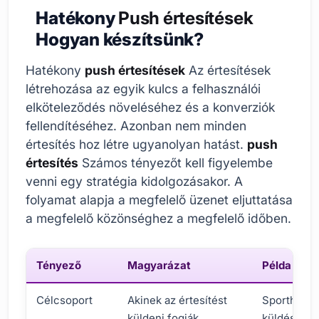
Hatékony
Push értesítések
Hogyan készítsünk?
Hatékony
push értesítések
Az értesítések
létrehozása az egyik kulcs a felhasználói
elköteleződés növeléséhez és a konverziók
fellendítéséhez. Azonban nem minden
értesítés hoz létre ugyanolyan hatást.
push
értesítés
Számos tényezőt kell figyelembe
venni egy stratégia kidolgozásakor. A
folyamat alapja a megfelelő üzenet eljuttatása
a megfelelő közönséghez a megfelelő időben.
Tényező
Magyarázat
Példa
Célcsoport
Akinek az értesítést
Sporthírek
küldeni fogják.
küldése cs