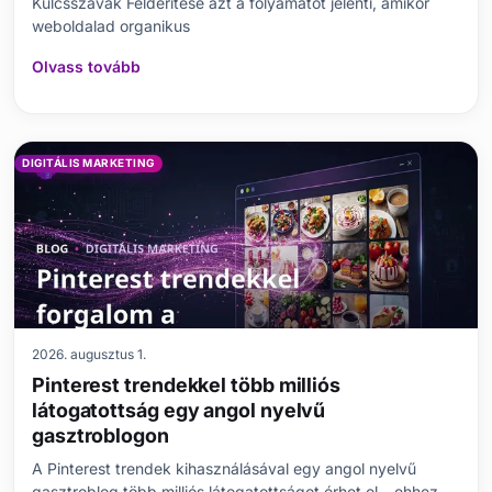
Kulcsszavak Felderítése azt a folyamatot jelenti, amikor
weboldalad organikus
Olvass tovább
DIGITÁLIS MARKETING
2026. augusztus 1.
Pinterest trendekkel több milliós
látogatottság egy angol nyelvű
gasztroblogon
A Pinterest trendek kihasználásával egy angol nyelvű
gasztroblog több milliós látogatottságot érhet el – ehhez