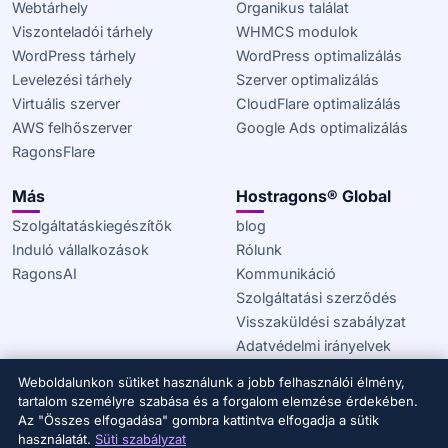
Webtárhely
Organikus találat
Viszonteladói tárhely
WHMCS modulok
WordPress tárhely
WordPress optimalizálás
Levelezési tárhely
Szerver optimalizálás
Virtuális szerver
CloudFlare optimalizálás
AWS felhőszerver
Google Ads optimalizálás
RagonsFlare
Más
Hostragons® Global
Szolgáltatáskiegészítők
blog
Induló vállalkozások
Rólunk
RagonsAI
Kommunikáció
Szolgáltatási szerződés
Visszaküldési szabályzat
Adatvédelmi irányelvek
Sütikre vonatkozó szabályzat
Weboldalunkon sütiket használunk a jobb felhasználói élmény,
tartalom személyre szabása és a forgalom elemzése érdekében.
© 2020–2026 Hostragons® Global —
A Draconis Infrastructure,
Az "Összes elfogadása" gombra kattintva elfogadja a sütik
LLC márkája.
Minden jog fenntartva.
használatát.
Süti szabályzat