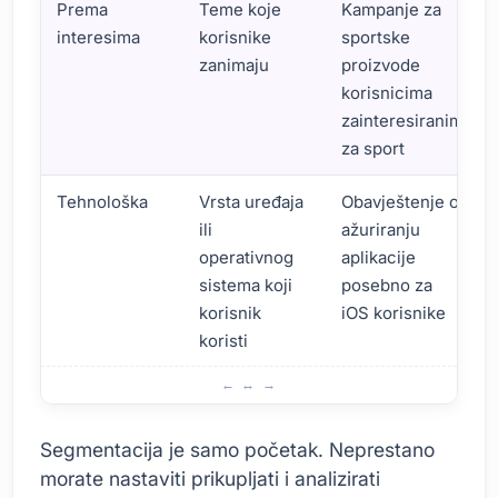
Prema
Teme koje
Kampanje za
interesima
korisnike
sportske
zanimaju
proizvode
korisnicima
zainteresiranim
za sport
Tehnološka
Vrsta uređaja
Obavještenje o
ili
ažuriranju
operativnog
aplikacije
sistema koji
posebno za
korisnik
iOS korisnike
koristi
Razumijevanje Ciljne Grupe i Segmentacija
Segmentacija je samo početak. Neprestano
morate nastaviti prikupljati i analizirati