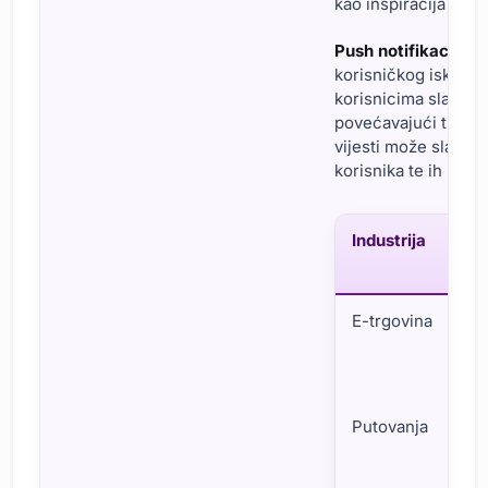
kao inspiracija za iz
Push notifikacije
ni
korisničkog iskustva
korisnicima slati a
povećavajući transpa
vijesti može slati p
korisnika te ih konti
Industrija
E-trgovina
Putovanja