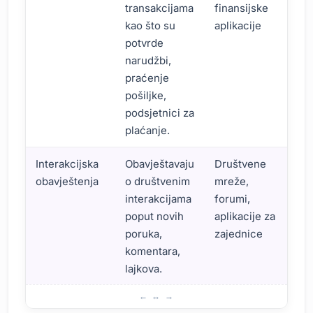
transakcijama
finansijske
kao što su
aplikacije
potvrde
narudžbi,
praćenje
pošiljke,
podsjetnici za
plaćanje.
Interakcijska
Obavještavaju
Društvene
obavještenja
o društvenim
mreže,
interakcijama
forumi,
poput novih
aplikacije za
poruka,
zajednice
komentara,
lajkova.
Uvod o Značaju Push Notifikacija