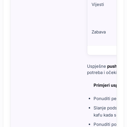
Vijesti
Zabava
Primjena Push Notifi
Uspješne
push noti
potreba i očekivanj
Primjeri uspješ
Ponuditi persona
Slanje podsjetni
kafu kada se prib
Ponuditi posebn