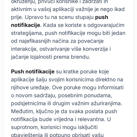
okruženju, privući korisnike i zadržati ih
aktivnim u vašoj aplikaciji važnije je nego ikad
prije. Upravo tu na scenu stupaju
push
notifikacije
. Kada se koriste s odgovarajućim
strategijama, push notifikacije mogu biti jedan
od najefikasnijih načina za povećanje
interakcije, ostvarivanje više konverzija i
jačanje lojalnosti prema brendu.
Push notifikacije
su kratke poruke koje
aplikacije šalju svojim korisnicima direktno na
njihove uređaje. Ove poruke mogu informisati
o novom sadržaju, posebnim ponudama,
podsjetnicima ili drugim važnim ažuriranjima.
Međutim, ključno je da svaka poslata push
notifikacija bude vrijedna i relevantna. U
suprotnom, korisnici mogu isključiti
obavještenja ili potpuno obrisati vašu