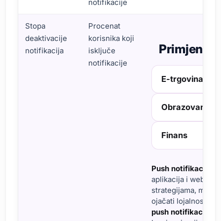
notifikacije
Stopa
Procenat
deaktivacije
korisnika koji
Primjena Pu
notifikacija
isključe
notifikacije
E-trgovina
Obrazovanje
Finans
Push notifikacije
su
aplikacija i web str
strategijama, mogu 
ojačati lojalnost b
push notifikacije
iz