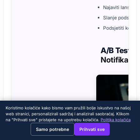
Najaviti lansiran
Slanje podsjetni
Podsjetiti korisn
A/B Testir
Notifikacij
Koristimo kolačiće kako bismo vam pružili bolje iskustvo na našoj
web stranici, personalizirali sadržaj i analizirali saobraćaj. Klikom
na "Prihvati sve" pristajete na upotrebu kolačića.
Politika kolačića
→
×
View this page in English?
Samo potrebne
Prihvati sve