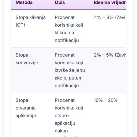
Metoda
Opis
Idealna vrijednost
Stopa klikanja
Procenat
4% – 8% (Zavisi od 
(CT)
korisnika koji
kliknu na
notifikaciju
Stopa
Procenat
2% – 5% (Zavisi od
konverzije
korisnika koji
izvrše željenu
akciju putem
notifikacije
Stopa
Procenat
10% – 20%
otvaranja
korisnika koji
aplikacije
otvore
aplikaciju
nakon