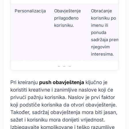
Personalizacija
Obavještenje
Obraćanje
prilagođeno
korisniku po
korisniku.
imenu ili
ponuda
sadržaja prema
njegovim
interesima.
Kako Kreirati Efikasna Push Obavještenja ?
Pri kreiranju
push obavještenja
ključno je
koristiti kreativne i zanimljive naslove koji će
privući pažnju korisnika. Naslov je prvi faktor
koji podstiče korisnika da otvori obavještenje.
Također, sadržaj obavještenja mora biti jasan,
sažet i korisniku mora donijeti vrijednost.
Izbjegavajte komplikovane i teško razumljive