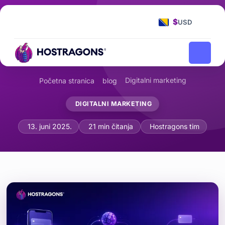
$
USD
Digitalni marketing
Početna stranica
blog
DIGITALNI MARKETING
Učinkovito Korištenje Push Obavijesti:
13. juni 2025.
21 min čitanja
Hostragons tim