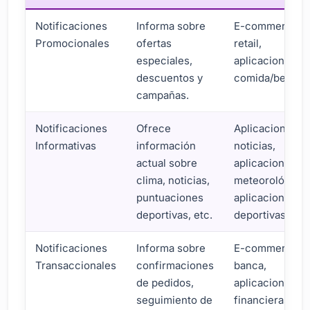
Notificaciones
Informa sobre
E-commerce,
Promocionales
ofertas
retail,
especiales,
aplicaciones d
descuentos y
comida/bebida
campañas.
Notificaciones
Ofrece
Aplicaciones d
Informativas
información
noticias,
actual sobre
aplicaciones
clima, noticias,
meteorológicas
puntuaciones
aplicaciones
deportivas, etc.
deportivas
Notificaciones
Informa sobre
E-commerce,
Transaccionales
confirmaciones
banca,
de pedidos,
aplicaciones
seguimiento de
financieras