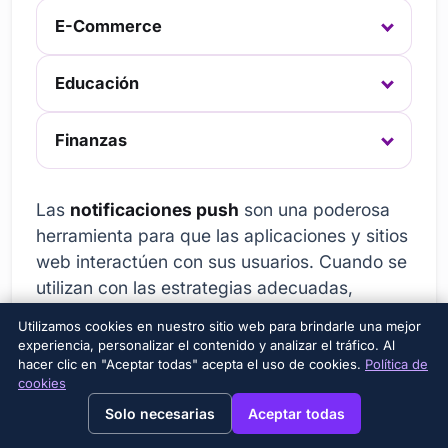
E-Commerce
Educación
Finanzas
Las
notificaciones push
son una poderosa
herramienta para que las aplicaciones y sitios
web interactúen con sus usuarios. Cuando se
utilizan con las estrategias adecuadas,
pueden aumentar la participación del usuario,
Utilizamos cookies en nuestro sitio web para brindarle una mejor
elevar las conversiones y fortalecer la lealtad
experiencia, personalizar el contenido y analizar el tráfico. Al
a la marca. En esta sección, nos centraremos
hacer clic en "Aceptar todas" acepta el uso de cookies.
Política de
cookies
en aplicaciones y ejemplos exitosos de
→
×
View this page in English?
Solo necesarias
Aceptar todas
notificaciones
push
en diferentes sectores.
Estos ejemplos le darán inspiración para