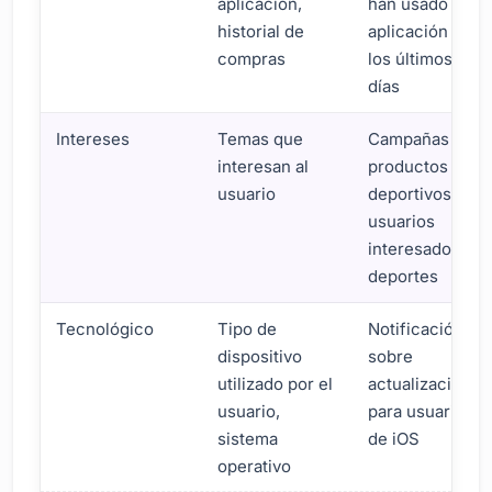
aplicación,
han usado la
historial de
aplicación en
compras
los últimos 30
días
Intereses
Temas que
Campañas de
interesan al
productos
usuario
deportivos para
usuarios
interesados en
deportes
Tecnológico
Tipo de
Notificación
dispositivo
sobre
utilizado por el
actualizaciones
usuario,
para usuarios
sistema
de iOS
operativo