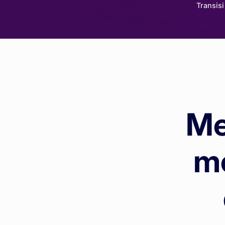
Transis
Me
m