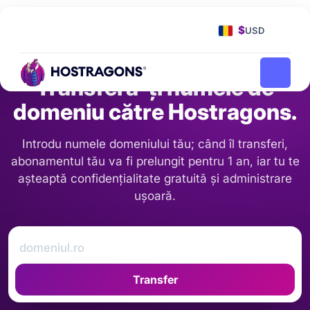
Pagina principală
Transferul numelui de domeniu
$
USD
Fereastra de transferuri a fost prelungită cu +1 an.
Transferă-ți numele de
domeniu către Hostragons.
Introdu numele domeniului tău; când îl transferi,
abonamentul tău va fi prelungit pentru 1 an, iar tu te
așteaptă confidențialitate gratuită și administrare
ușoară.
Transfer