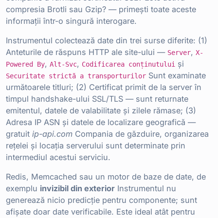
compresia Brotli sau Gzip? — primești toate aceste
informații într-o singură interogare.
Instrumentul colectează date din trei surse diferite: (1)
Anteturile de răspuns HTTP ale site-ului —
,
Server
X-
,
,
și
Powered By
Alt-Svc
Codificarea conținutului
Sunt examinate
Securitate strictă a transporturilor
următoarele titluri; (2) Certificat primit de la server în
timpul handshake-ului SSL/TLS — sunt returnate
emitentul, datele de valabilitate și zilele rămase; (3)
Adresa IP ASN și datele de localizare geografică —
gratuit
ip-api.com
Compania de găzduire, organizarea
rețelei și locația serverului sunt determinate prin
intermediul acestui serviciu.
Redis, Memcached sau un motor de baze de date, de
exemplu
invizibil din exterior
Instrumentul nu
generează nicio predicție pentru componente; sunt
afișate doar date verificabile. Este ideal atât pentru