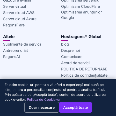
Găzduire e-mail
Optimizarea serverului
Server virtual
Optimizare CloudFlare
Optimizarea anunțurilor
Server cloud AWS
Google
Server cloud Azure
RagonsFlare
Altele
Hostragons® Global
Suplimente de servicii
blog
Antreprenoriat
Despre noi
RagonsAI
Comunicare
Acord de servicii
POLITICA DE RETURNARE
Politica de confidențialitate
Politica privind cookie-urile
Folosim cookie-uri pentru a vă oferi o experiență mai bună pe
site, pentru a personaliza conținutul și pentru a analiza traficul.
© 2020–2026 Hostragons® Global —
Un brand al Draconis
Prin apăsarea pe „Acceptă toate”, sunteți de acord cu utilizarea
Infrastructure, LLC.
Toate drepturile rezervate.
cookie-urilor.
Politica de Cookie-uri
→
×
View this page in English?
Doar necesare
Acceptă toate