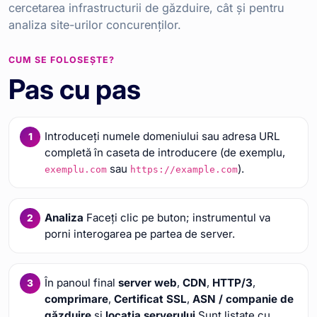
cercetarea infrastructurii de găzduire, cât și pentru
analiza site-urilor concurenților.
CUM SE FOLOSEȘTE?
Pas cu pas
Introduceți numele domeniului sau adresa URL
completă în caseta de introducere (de exemplu,
sau
).
exemplu.com
https://example.com
Analiza
Faceți clic pe buton; instrumentul va
porni interogarea pe partea de server.
În panoul final
server web
,
CDN
,
HTTP/3
,
comprimare
,
Certificat SSL
,
ASN / companie de
găzduire
și
locația serverului
Sunt listate cu