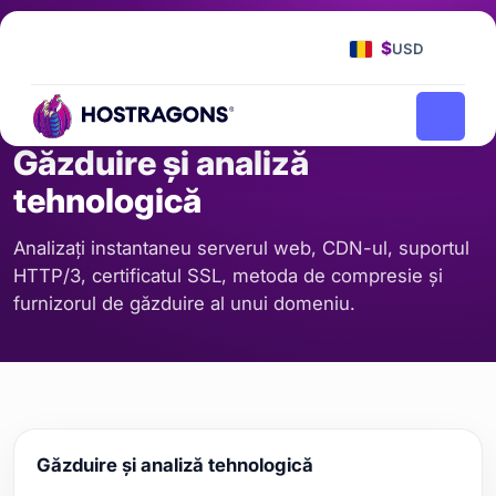
Pagina principală
Instrumente
Găzduire și analiză tehnologică
/
/
$
USD
SERVER ȘI REȚEA
Găzduire și analiză
tehnologică
Analizați instantaneu serverul web, CDN-ul, suportul
HTTP/3, certificatul SSL, metoda de compresie și
furnizorul de găzduire al unui domeniu.
Găzduire și analiză tehnologică