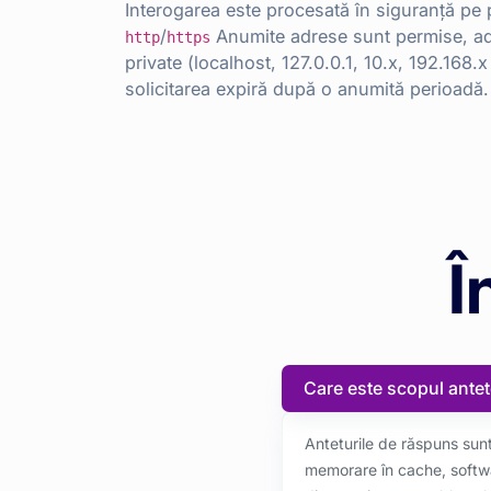
Interogarea este procesată în siguranță pe 
/
Anumite adrese sunt permise, adr
http
https
private (localhost, 127.0.0.1, 10.x, 192.168.x
solicitarea expiră după o anumită perioadă.
Î
Care este scopul ante
Anteturile de răspuns sunt 
memorare în cache, software