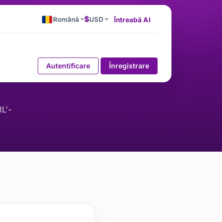
$
Română
USD
Întreabă AI
Autentificare
Înregistrare
RL'-