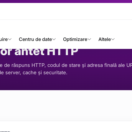
Vizualizator antet HTTP
/
uire
Centru de date
Optimizare
Altele
tor antet HTTP
ile de răspuns HTTP, codul de stare și adresa finală ale U
 de server, cache și securitate.