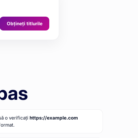
Obțineți titlurile
 pas
să o verificați
https://example.com
format.