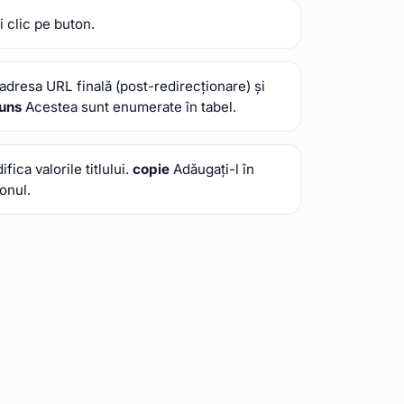
i clic pe buton.
adresa URL finală (post-redirecționare) și
puns
Acestea sunt enumerate în tabel.
fica valorile titlului.
copie
Adăugați-l în
onul.