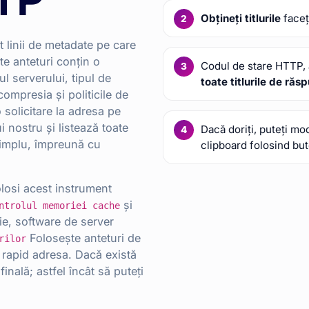
Obțineți titlurile
faceț
 linii de metadate pe care
te anteturi conțin o
Codul de stare HTTP, 
ul serverului, tipul de
toate titlurile de răs
compresia și politicile de
o solicitare la adresa pe
i nostru și listează toate
Dacă doriți, puteți modi
 simplu, împreună cu
clipboard folosind but
folosi acest instrument
și
ntrolul memoriei cache
ie, software de server
Folosește anteturi de
rilor
 rapid adresa. Dacă există
inală; astfel încât să puteți