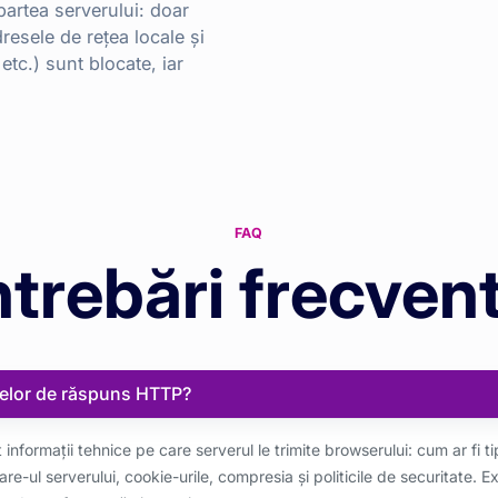
partea serverului: doar
esele de rețea locale și
 etc.) sunt blocate, iar
FAQ
ntrebări frecven
telor de răspuns HTTP?
informații tehnice pe care serverul le trimite browserului: cum ar fi t
-ul serverului, cookie-urile, compresia și politicile de securitate. Ex