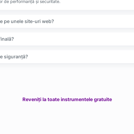
r de performanță și securitate.
te pe unele site-uri web?
inală?
e siguranță?
Reveniți la toate instrumentele gratuite