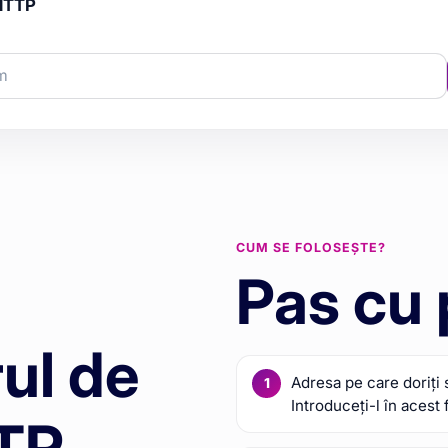
 HTTP
CUM SE FOLOSEȘTE?
Pas cu
ul de
Adresa pe care doriți 
Introduceți-l în acest 
TTP