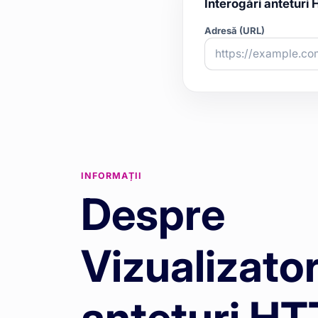
Interogări anteturi
Adresă (URL)
INFORMAȚII
Despre
Vizualizator
anteturi H