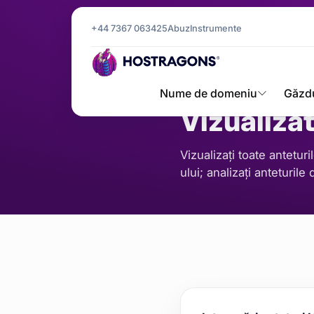
+44 7367 063425
Abuz
Instrumente
Pagina principală
Instrumente
/
SERVER ȘI REȚEA
Nume de domeniu
Găzd
Vizualiza
Vizualizați toate antetur
ului; analizați anteturile