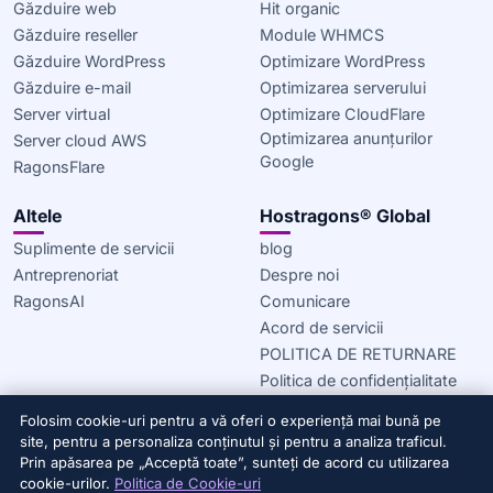
Găzduire web
Hit organic
Găzduire reseller
Module WHMCS
Găzduire WordPress
Optimizare WordPress
Găzduire e-mail
Optimizarea serverului
Server virtual
Optimizare CloudFlare
Optimizarea anunțurilor
Server cloud AWS
Google
RagonsFlare
Altele
Hostragons® Global
Suplimente de servicii
blog
Antreprenoriat
Despre noi
RagonsAI
Comunicare
Acord de servicii
POLITICA DE RETURNARE
Politica de confidențialitate
Politica privind cookie-urile
Folosim cookie-uri pentru a vă oferi o experiență mai bună pe
site, pentru a personaliza conținutul și pentru a analiza traficul.
© 2020–2026 Hostragons® Global —
Un brand al Draconis
Prin apăsarea pe „Acceptă toate”, sunteți de acord cu utilizarea
Infrastructure, LLC.
Toate drepturile rezervate.
cookie-urilor.
Politica de Cookie-uri