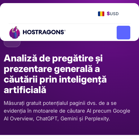
Pagina principală
Instrumente
/
$
USD
Analiză de pregătire și prezentare generală a căutării prin
/
inteligență artificială
SEO ȘI CONȚINUT
Analiză de pregătire și
prezentare generală a
căutării prin inteligență
artificială
Măsurați gratuit potențialul paginii dvs. de a se
evidenția în motoarele de căutare AI precum Google
AI Overview, ChatGPT, Gemini și Perplexity.