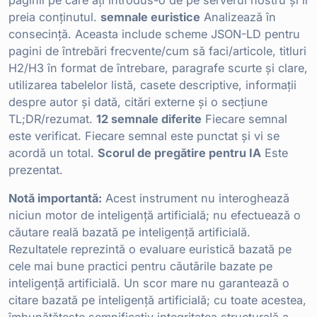
paginii pe care ați introdus-o de pe serverul nostru și îi
preia conținutul.
semnale euristice
Analizează în
consecință. Aceasta include scheme JSON-LD pentru
pagini de întrebări frecvente/cum să faci/articole, titluri
H2/H3 în format de întrebare, paragrafe scurte și clare,
utilizarea tabelelor listă, casete descriptive, informații
despre autor și dată, citări externe și o secțiune
TL;DR/rezumat.
12 semnale diferite
Fiecare semnal
este verificat. Fiecare semnal este punctat și vi se
acordă un total.
Scorul de pregătire pentru IA
Este
prezentat.
Notă importantă:
Acest instrument nu interoghează
niciun motor de inteligență artificială; nu efectuează o
căutare reală bazată pe inteligență artificială.
Rezultatele reprezintă o evaluare euristică bazată pe
cele mai bune practici pentru căutările bazate pe
inteligență artificială. Un scor mare nu garantează o
citare bazată pe inteligență artificială; cu toate acestea,