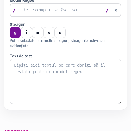
Model Regex
/
/
g
Steaguri
g
i
m
s
u
Pot fi selectate mai multe steaguri; steagurile active sunt
evidențiate.
Text de test