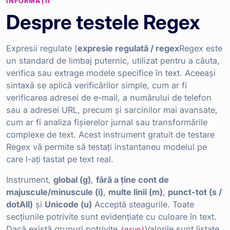
INFORMAȚII
Despre testele Regex
Expresii regulate (
expresie regulată / regex
Regex este
un standard de limbaj puternic, utilizat pentru a căuta,
verifica sau extrage modele specifice în text. Aceeași
sintaxă se aplică verificărilor simple, cum ar fi
verificarea adresei de e-mail, a numărului de telefon
sau a adresei URL, precum și sarcinilor mai avansate,
cum ar fi analiza fișierelor jurnal sau transformările
complexe de text. Acest instrument gratuit de testare
Regex vă permite să testați instantaneu modelul pe
care l-ați tastat pe text real.
Instrument,
global (g)
,
fără a ține cont de
majuscule/minuscule (i)
,
multe linii (m)
,
punct-tot (s /
dotAll)
și
Unicode (u)
Acceptă steagurile. Toate
secțiunile potrivite sunt evidențiate cu culoare în text.
Dacă există grupuri potrivite,
Valorile sunt listate
(grup)