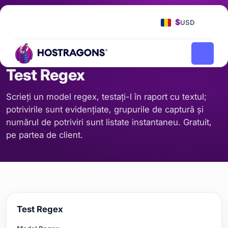
Pagina principală
Instrumente
Test Regex
/
/
$
USD
COD ȘI FORMAT
Test Regex
Scrieți un model regex, testați-l în raport cu textul;
potrivirile sunt evidențiate, grupurile de captură și
numărul de potriviri sunt listate instantaneu. Gratuit,
pe partea de client.
Test Regex