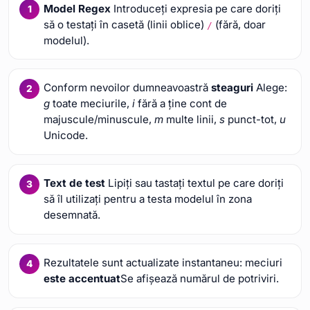
Model Regex
Introduceți expresia pe care doriți
să o testați în casetă (linii oblice)
(fără, doar
/
modelul).
Conform nevoilor dumneavoastră
steaguri
Alege:
g
toate meciurile,
i
fără a ține cont de
majuscule/minuscule,
m
multe linii,
s
punct-tot,
u
Unicode.
Text de test
Lipiți sau tastați textul pe care doriți
să îl utilizați pentru a testa modelul în zona
desemnată.
Rezultatele sunt actualizate instantaneu: meciuri
este accentuat
Se afișează numărul de potriviri.