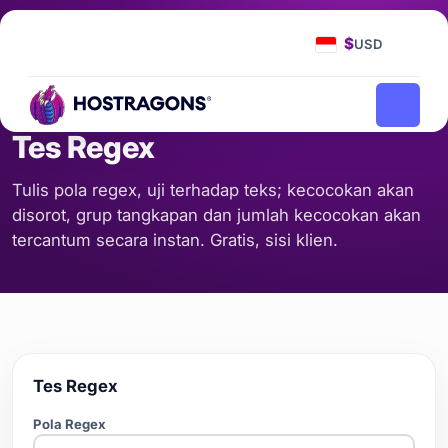
Beranda
Alat
Tes Regex
/
/
$
USD
KODE & FORMAT
Tes Regex
Tulis pola regex, uji terhadap teks; kecocokan akan
disorot, grup tangkapan dan jumlah kecocokan akan
tercantum secara instan. Gratis, sisi klien.
Tes Regex
Pola Regex