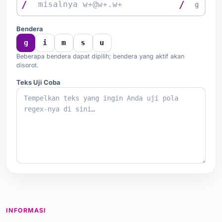
/
/
g
Bendera
g
i
m
s
u
Beberapa bendera dapat dipilih; bendera yang aktif akan
disorot.
Teks Uji Coba
INFORMASI