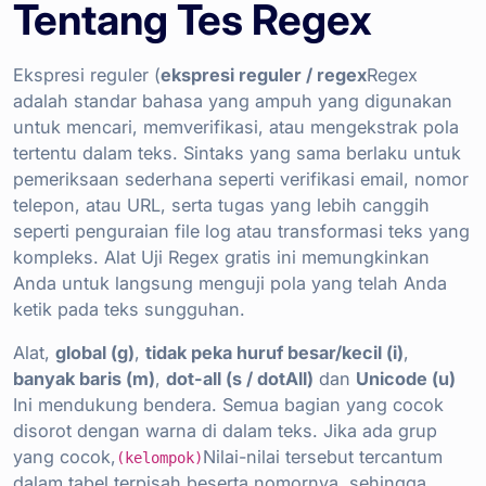
Tentang Tes Regex
Ekspresi reguler (
ekspresi reguler / regex
Regex
adalah standar bahasa yang ampuh yang digunakan
untuk mencari, memverifikasi, atau mengekstrak pola
tertentu dalam teks. Sintaks yang sama berlaku untuk
pemeriksaan sederhana seperti verifikasi email, nomor
telepon, atau URL, serta tugas yang lebih canggih
seperti penguraian file log atau transformasi teks yang
kompleks. Alat Uji Regex gratis ini memungkinkan
Anda untuk langsung menguji pola yang telah Anda
ketik pada teks sungguhan.
Alat,
global (g)
,
tidak peka huruf besar/kecil (i)
,
banyak baris (m)
,
dot-all (s / dotAll)
dan
Unicode (u)
Ini mendukung bendera. Semua bagian yang cocok
disorot dengan warna di dalam teks. Jika ada grup
yang cocok,
Nilai-nilai tersebut tercantum
(kelompok)
dalam tabel terpisah beserta nomornya, sehingga