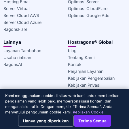
Hosting Email
Optimasi Server
Server Virtual
Optimasi CloudFlare
Server Cloud AWS
Optimasi Google Ads
Server Cloud Azure
RagonsFlare
Lainnya
Hostragons® Global
Layanan Tambahan
blog
Usaha rintisan
Tentang Kami
RagonsAI
Kontak
Perjanjian Layanan
Kebijakan Pengembalian
Kebijakan Privasi
Kebijakan Cookie
Kami menggunakan cookie di situs web kami untuk memberikan
pengalaman yang lebih baik, mempersonalisasi konten, dan
© 2020–2026 Hostragons® Global —
Sebuah merek Draconis
menganalisis trafik. Dengan mengklik "Terima Semua", Anda
Infrastructure, LLC.
Semua hak dilindungi.
menyetujui penggunaan cookie kami.
Kebijakan Cookie
→
×
View this page in English?
Hanya yang diperlukan
Terima Semua