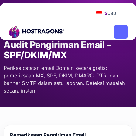
Beranda
Alat
Audit Pengiriman Email – SPF/DKIM/MX
/
/
$
USD
SERVER & JARINGAN
Audit Pengiriman Email –
SPF/DKIM/MX
Periksa catatan email Domain secara gratis:
pemeriksaan MX, SPF, DKIM, DMARC, PTR, dan
banner SMTP dalam satu laporan. Deteksi masalah
secara instan.
Pemeriksaan Pengiriman Email